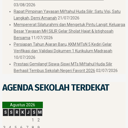
03/08/2026
Rapat Pimpinan Yayasan Miftahul Huda Silir: Satu Visi, Satu
Langkah, Demi Amanah
21/07/2026
Mempererat Silaturahmi dan Mengetuk Pintu Langit: Keluarga
Besar Yayasan MH SILIR Gelar Sholat Hajat & Istighosah
Bersama
11/07/2026
Persiapan Tahun Ajaran Baru, KKM MTsN 5 Kediri Gelar
Verifikasi dan Validasi Dokumen 1 Kurikulum Madrasah
10/07/2026
Prestasi Gemilang! Siswa-Siswi MTs Miftahul Huda Silir
Berhasil Tembus Sekolah Negeri Favorit 2026
02/07/2026
AGENDA SEKOLAH TERDEKAT
Agustus 2026
S
S
R
K
J
S
M
1
2
3
4
5
6
7
8
9