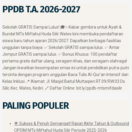
PPDB T.A. 2026-2027
​Sekolah GRATIS Sampai Lulus! 🎓✨ ​Kabar gembira untuk Ayah &
Bunda! MTs Miftahul Huda Silir Wates kini membuka pendaftaran
siswa baru tahun ajaran 2026/2027. Dapatkan berbagai fasilitas
unggulan tanpa biaya: ✅ Sekolah GRATIS sampai lulus. ✅ Antar
Jemput GRATIS sampai lulus. ✅ Bonus Khusus: 100 pendaftar
pertama gratis daftar ulang, seragam khas, dan seragam olahraga! ​
Jangan lewatkan kesempatan emas ini untuk pendidikan putra-putri
tercinta dengan program unggulan Baca Tulis Al-Qur'an Intensif dan
Kelas Inklusi. ​📍 Alamat: Jl. Masjid Baitul Muttaqien RT.09/RW.03 Ds.
Silir, Kec. Wates, Kediri. 🔗 Daftar Online: bit.ly/ppdb-mtsmifdasilir
PALING POPULER
🌟 Sukses & Penuh Semangat! Rapat Akhir Tahun & Outbound
OPDIM MTs Miftahul Huda Silir Periode 2025-2026