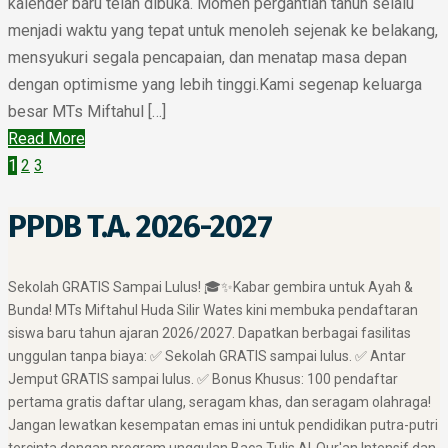
kalender baru telah dibuka. Momen pergantian tahun selalu
menjadi waktu yang tepat untuk menoleh sejenak ke belakang,
mensyukuri segala pencapaian, dan menatap masa depan
dengan optimisme yang lebih tinggi.Kami segenap keluarga
besar MTs Miftahul […]
Read More
1
2
3
PPDB T.A. 2026-2027
​Sekolah GRATIS Sampai Lulus! 🎓✨ ​Kabar gembira untuk Ayah &
Bunda! MTs Miftahul Huda Silir Wates kini membuka pendaftaran
siswa baru tahun ajaran 2026/2027. Dapatkan berbagai fasilitas
unggulan tanpa biaya: ✅ Sekolah GRATIS sampai lulus. ✅ Antar
Jemput GRATIS sampai lulus. ✅ Bonus Khusus: 100 pendaftar
pertama gratis daftar ulang, seragam khas, dan seragam olahraga! ​
Jangan lewatkan kesempatan emas ini untuk pendidikan putra-putri
tercinta dengan program unggulan Baca Tulis Al-Qur'an Intensif dan