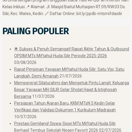
Kelas Inklusi. ​📍 Alamat: Jl. Masjid Baitul Muttaqien RT.09/RW.03 Ds.
Silir, Kec. Wates, Kediri. 🔗 Daftar Online: bit.ly/ppdb-mtsmifdasilir
PALING POPULER
🌟 Sukses & Penuh Semangat! Rapat Akhir Tahun & Outbound
OPDIM MTs Miftahul Huda Silir Periode 2025-2026
03/08/2026
Rapat Pimpinan Yayasan Miftahul Huda Silir: Satu Visi, Satu
Langkah, Demi Amanah
21/07/2026
Mempererat Silaturahmi dan Mengetuk Pintu Langit: Keluarga
Besar Yayasan MH SILIR Gelar Sholat Hajat & Istighosah
Bersama
11/07/2026
Persiapan Tahun Ajaran Baru, KKM MTsN 5 Kediri Gelar
Verifikasi dan Validasi Dokumen 1 Kurikulum Madrasah
10/07/2026
Prestasi Gemilang! Siswa-Siswi MTs Miftahul Huda Silir
Berhasil Tembus Sekolah Negeri Favorit 2026
02/07/2026