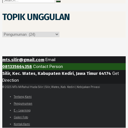
TOPIK UNGGULAN
Topik
Unggulan
mts.silir@gmail.com
Email
081335664358
Contact Person
Silir, Kec. Wates, Kabupaten Kediri, Jawa Timur 64174
Get
Direction
© 2025 MTs Miftahul Huda Silir | Silir, Wates, Kab. Kediri | Kebijakan Privasi
Tentang Kami
Pengumuman
E – Learning
Galeri Foto
Kontak Kami