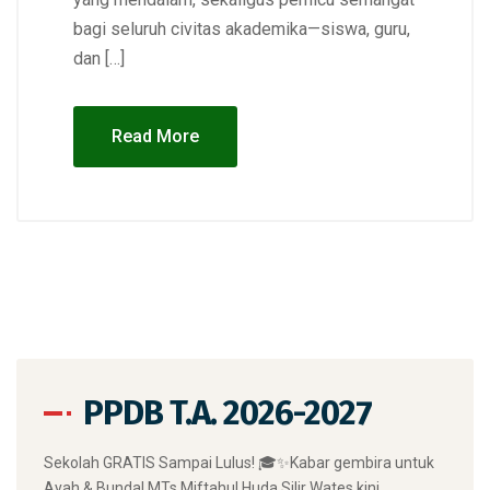
bagi seluruh civitas akademika—siswa, guru,
dan […]
Read More
PPDB T.A. 2026-2027
​Sekolah GRATIS Sampai Lulus! 🎓✨ ​Kabar gembira untuk
Ayah & Bunda! MTs Miftahul Huda Silir Wates kini