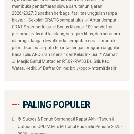
membuka pendaftaran siswa baru tahun ajaran
2026/2027. Dapatkan berbagai fasilitas unggulan tanpa
biaya: ✅ Sekolah GRATIS sampai lulus. ✅ Antar Jemput
GRATIS sampai lulus. ✅ Bonus Khusus: 100 pendaftar
pertama gratis daftar ulang, seragam khas, dan seragam
olahraga! ​Jangan lewatkan kesempatan emas ini untuk
pendidikan putra-putri tercinta dengan program unggulan
Baca Tulis Al-Qur'an Intensif dan Kelas Inklusi. ​📍 Alamat:
Jl. Masjid Baitul Muttaqien RT.09/RW.03 Ds. Silir, Kec.
Wates, Kediri. 🔗 Daftar Online: bit.ly/ppdb-mtsmifdasilir
PALING POPULER
🌟 Sukses & Penuh Semangat! Rapat Akhir Tahun &
Outbound OPDIM MTs Miftahul Huda Silir Periode 2025-
2026