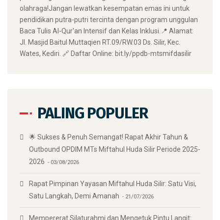
olahraga! ​Jangan lewatkan kesempatan emas ini untuk
pendidikan putra-putri tercinta dengan program unggulan
Baca Tulis Al-Qur'an Intensif dan Kelas Inklusi. ​📍 Alamat:
Jl. Masjid Baitul Muttaqien RT.09/RW.03 Ds. Silir, Kec.
Wates, Kediri. 🔗 Daftar Online: bit.ly/ppdb-mtsmifdasilir
PALING POPULER
🌟 Sukses & Penuh Semangat! Rapat Akhir Tahun &
Outbound OPDIM MTs Miftahul Huda Silir Periode 2025-
2026
03/08/2026
Rapat Pimpinan Yayasan Miftahul Huda Silir: Satu Visi,
Satu Langkah, Demi Amanah
21/07/2026
Mempererat Silaturahmi dan Mengetuk Pintu Langit: