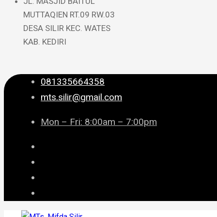
JL. MASJID BAITUL
MUTTAQIEN RT.09 RW.03
DESA SILIR KEC. WATES
KAB. KEDIRI
081335664358
mts.silir@gmail.com
Mon – Fri: 8:00am – 7:00pm