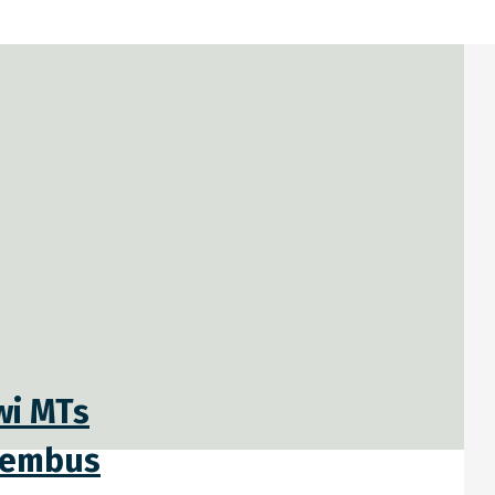
wi MTs
 Tembus