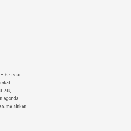
 – Selesai
rakat
 lalu,
an agenda
asa, melainkan