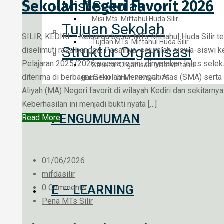
Sekolah Negeri Favorit 2026
Misi Sekolah
Misi Mts. Miftahul Huda Silir
Tujuan Sekolah
SILIR, KEDIRI – Keluarga besar MTs Miftahul Huda Silir t
Tujuan MTs. Miftahul Huda Silir
Struktur Organisasi
diselimuti rasa bangga. Pasalnya, sejumlah siswa-siswi k
Pelajaran 2025/2026 secara resmi dinyatakan lolos selek
Struktur Organisasi MTs Miftahul
diterima di berbagai Sekolah Menengah Atas (SMA) sert
Huda Silir Tahun 2025/2026
Aliyah (MA) Negeri favorit di wilayah Kediri dan sekitarnya
Keberhasilan ini menjadi bukti nyata […]
PENGUMUMAN
Read More
01/06/2026
mifdasilir
0 Comments
E – LEARNING
Pena MTs Silir