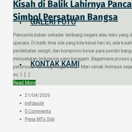
Kisah di Balik Lahirnya Panca
Simbol Persatuan Bangsa
GALERI FOTO
Pancasila bukan sekadar lambang negara atau teks yang 
upacara. Di balik lima sila yang kita kenal hari ini, ada kisa
perdebatan sengit, dan kompromi besar para pendiri ban
menyatukan Indonesia yang beragam. Bagaimana proses 
KONTAK KAMI
perumusan ideologi negara kita? Mari simak linimasa seja
ini. 1. […]
Read More
21/04/2026
mifdasilir
0 Comments
Pena MTs Silir