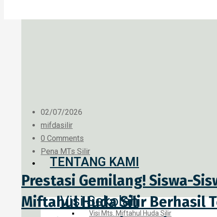
02/07/2026
mifdasilir
0 Comments
Pena MTs Silir
TENTANG KAMI
Prestasi Gemilang! Siswa-Sis
Visi Sekolah
Miftahul Huda Silir Berhasil
Visi Mts. Miftahul Huda Silir