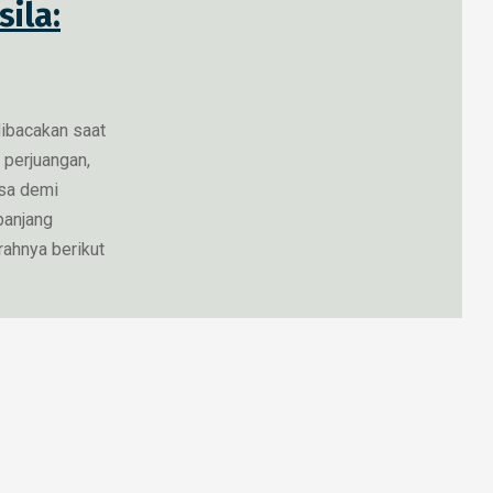
sila:
dibacakan saat
h perjuangan,
gsa demi
panjang
rahnya berikut