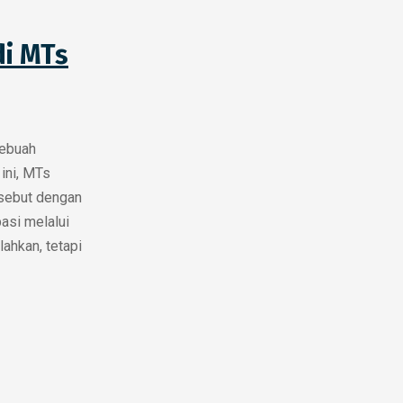
i MTs
sebuah
ini, MTs
rsebut dengan
asi melalui
lahkan, tetapi