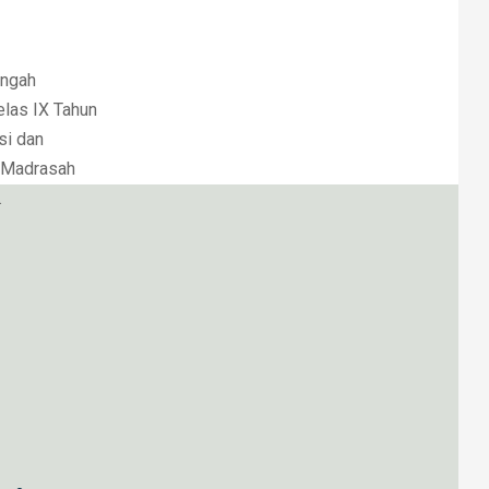
engah
elas IX Tahun
si dan
a Madrasah
.