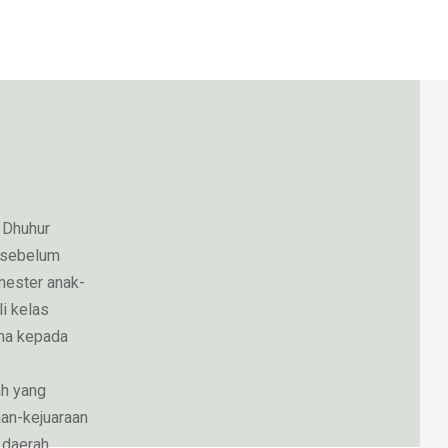
t Dhuhur
 sebelum
emester anak-
i kelas
ma kepada
ah yang
aan-kejuaraan
 daerah.