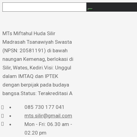
MTs Miftahul Huda Silir ​
Madrasah Tsanawiyah Swasta
(NPSN: 20581191) di bawah
naungan Kemenag, berlokasi di
Silir, Wates, Kediri. ​Visi: Unggul
dalam IMTAQ dan IPTEK
dengan berpijak pada budaya
bangsa. ​Status: Terakreditasi A
085 730 177 041
mts.silir@gmail.com
Mon - Fri: 06.30 am -
02.20 pm