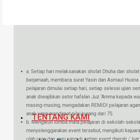
a. Setiap hari melaksanakan sholat Dhuha dan shola
berjamaah, membaca surat Yasin dan Asmaul Husna
pelajaran dimulai setiap hari, setiap selesai ujian s
anak diwajibkan setor hafalan Juz ‘Amma kepada wal
masing-masing, mengadakan REMIDI pelajaran aga
anak yang mendapat nilai kurang dari 75.
TENTANG KAMI
b. Mengikuti lomba mata pelajaran di sekolah-sekol
menyelenggarakan event tersebut, mengikuti kejuar
olah raga dan seni yang di setiap event daerah / luar