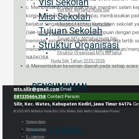
Visi Sekolah
c. Membiasakan pada anak untuk memberi salam ke
Visi Mts. Miftahul Huda Silir
Misi Sekolah
komponen sekolah yang dijumpai, membiasakan pad
berjabat tangan kepada setiap komponen sekolah ya
Misi Mts. Miftahul Huda Silir
Tujuan Sekolah
(laki-laki dengan laki-laki dan perempuan dengan pe
Tujuan MTs. Miftahul Huda Silir
menindak setiap siswa yang melanggar tata tertib s
Struktur Organisasi
mencuri, minum-minuman keras, menggunakan/men
Struktur Organisasi MTs Miftahul
NARKOBA.
Huda Silir Tahun 2025/2026
d. Mementaskan kesenian daerah pada setiap acara 
PENGUMUMAN
mts.silir@gmail.com
Email
081335664358
Contact Person
Silir, Kec. Wates, Kabupaten Kediri, Jawa Timur 64174
Ge
© 2025 MTs Miftahul Huda Silir | Silir, Wates, Kab. Kediri | Kebijakan Privasi
Tentang Kami
E – LEARNING
Pengumuman
E – Learning