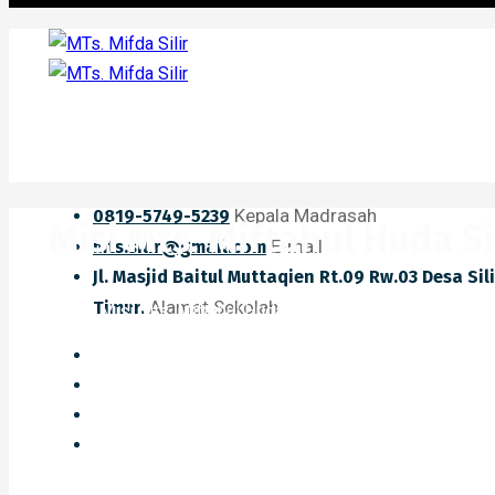
Kepala Madrasah
0819-5749-5239
Misi Mts. Miftahul Huda Si
E-mail
mts.silir@gmail.com
Jl. Masjid Baitul Muttaqien Rt.09 Rw.03 Desa Si
Alamat Sekolah
Timur.
Home
Misi Mts. Miftahul Huda Silir