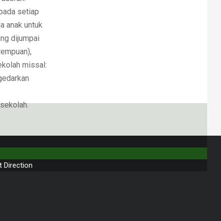
pada setiap
a anak untuk
ng dijumpai
rempuan),
ekolah missal:
gedarkan
sekolah.
t Direction