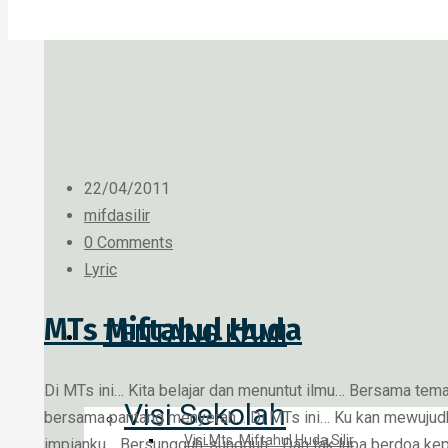
22/04/2011
mifdasilir
0 Comments
Lyric
MTs Miftahul Huda
TENTANG KAMI
Di MTs ini… Kita belajar dan menuntut ilmu… Bersama tema
Visi Sekolah
bersama pantang menyerah… Di MTs ini… Ku kan mewujud
Visi Mts. Miftahul Huda Silir
impianku… Bersungguh-sungguh… Dan tak lupa berdoa kep