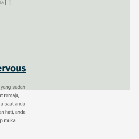
a […]
ervous
 yang sudah
t remaja,
ya saat anda
n hati, anda
ap muka