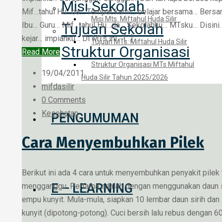
Misi Sekolah
Mif…tahul Hu…da… Tempat kami… belajar bersama… Bers
Misi Mts. Miftahul Huda Silir
Ibu… Guru… Mif…tahul Hu…da… Sekolahku… MTsku… Disini…
Tujuan Sekolah
kejar… impianku… Di MTs ini… […]
Tujuan MTs. Miftahul Huda Silir
Struktur Organisasi
Read More
Struktur Organisasi MTs Miftahul
19/04/2011
Huda Silir Tahun 2025/2026
mifdasilir
0 Comments
Kesehatan
PENGUMUMAN
Cara Menyembuhkan Pilek
Berikut ini ada 4 cara untuk menyembuhkan penyakit pilek
E – LEARNING
mengganggu. Pertama adalah dengan menggunakan daun s
empu kunyit. Mula-mula, siapkan 10 lembar daun sirih dan
kunyit (dipotong-potong). Cuci bersih lalu rebus dengan 60