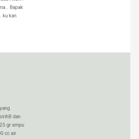
ama… Bapak
 ku kan
 yang
irihB dan
 25 gr empu
0 cc air