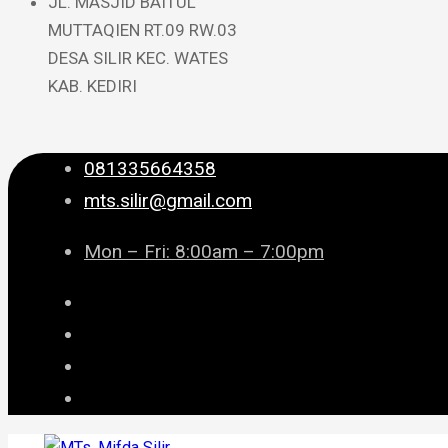
JL. MASJID BAITUL
MUTTAQIEN RT.09 RW.03
DESA SILIR KEC. WATES
KAB. KEDIRI
081335664358
mts.silir@gmail.com
Mon – Fri: 8:00am – 7:00pm