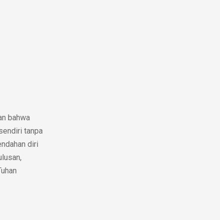
an bahwa
sendiri tanpa
endahan diri
ulusan,
Tuhan