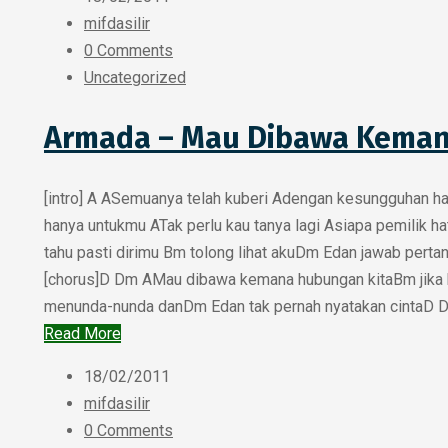
mifdasilir
0 Comments
Uncategorized
Armada – Mau Dibawa Kema
[intro] A ASemuanya telah kuberi Adengan kesungguhan h
hanya untukmu ATak perlu kau tanya lagi Asiapa pemilik ha
tahu pasti dirimu Bm tolong lihat akuDm Edan jawab perta
[chorus]D Dm AMau dibawa kemana hubungan kitaBm jika 
menunda-nunda danDm Edan tak pernah nyatakan cintaD D
Read More
18/02/2011
mifdasilir
0 Comments