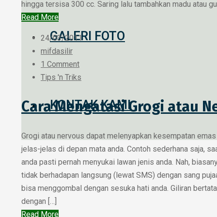
hingga tersisa 300 cc. Saring lalu tambahkan madu atau gul
Read More
GALERI FOTO
24/03/2011
mifdasilir
1 Comment
Tips 'n Triks
KONTAK KAMI
Cara Mengatasi Grogi atau N
Grogi atau nervous dapat melenyapkan kesempatan emas
jelas-jelas di depan mata anda. Contoh sederhana saja, saa
anda pasti pernah menyukai lawan jenis anda. Nah, biasan
tidak berhadapan langsung (lewat SMS) dengan sang pujaa
bisa menggombal dengan sesuka hati anda. Giliran bertat
dengan […]
Read More