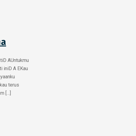
na
atiD AUntukmu
ti iniD A EKau
nyaanku
kau terus
m […]