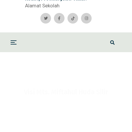
Alamat Sekolah
Visi Mts. Miftahul Huda Silir
Home
Visi Mts. Miftahul Huda Silir