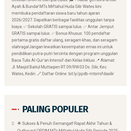
Ayah & Bunda! MTs Miftahul Huda Silir Wates kini
membuka pendaftaran siswa baru tahun ajaran
2026/2027. Dapatkan berbagai fasilitas unggulan tanpa
biaya: ✅ Sekolah GRATIS sampai lulus. ✅ Antar Jemput
GRATIS sampai lulus. ✅ Bonus Khusus: 100 pendaftar
pertama gratis daftar ulang, seragam khas, dan seragam
olahraga! ​Jangan lewatkan kesempatan emas ini untuk
pendidikan putra-putri tercinta dengan program unggulan
Baca Tulis Al-Qur'an Intensif dan Kelas Inklusi. ​📍 Alamat:
Jl. Masjid Baitul Muttaqien RT.09/RW.03 Ds. Silir, Kec.
Wates, Kediri. 🔗 Daftar Online: bit.ly/ppdb-mtsmifdasilir
PALING POPULER
🌟 Sukses & Penuh Semangat! Rapat Akhir Tahun &
Outbound OPDIM MTs Miftahul Huda Silir Periode 2025-