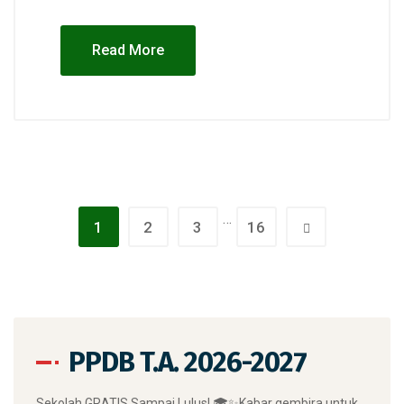
Read More
…
1
2
3
16
PPDB T.A. 2026-2027
​Sekolah GRATIS Sampai Lulus! 🎓✨ ​Kabar gembira untuk