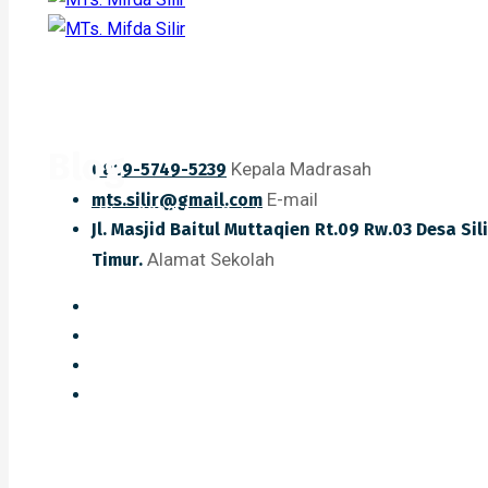
Blog
Kepala Madrasah
0819-5749-5239
E-mail
mts.silir@gmail.com
Home
Blog
2026
April
Catatan Perjalanan: Agenda Silatu
Jl. Masjid Baitul Muttaqien Rt.09 Rw.03 Desa Si
Alamat Sekolah
Timur.