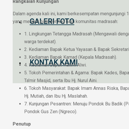
Rangkaian Kunjungan
Dalam agenda kali ini, kami berkesempatan mengunjungi 14 
GALERI FOTO
yang menjadi pilar penting bagi komunitas madrasah:
1. Lingkungan Tetangga Madrasah (Mengawali den
warga terdekat).
2. Kediaman Bapak Ketua Yayasan & Bapak Sekretari
3. Kediaman Bapak Kamad (Kepala Madrasah).
KONTAK KAMI
4. Kediaman Bapak Halimi Alwi.
5. Tokoh Pemerintahan & Agama: Bapak Kades, Bapa
Ta’mir Masjid, serta Ibu Hj. Nurul Aini.
6. Tokoh Masyarakat: Bapak Imam Annas Riska, Bapa
Hj. Mutiah, dan Ibu Hj. Maslahah.
7. Kunjungan Pesantren: Menuju Pondok Bu Badik (P
Pondok Gus Zen (Ngreco).
Penutup