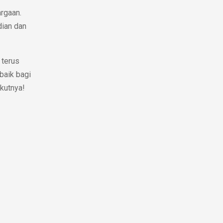
argaan.
dian dan
 terus
baik bagi
ikutnya!