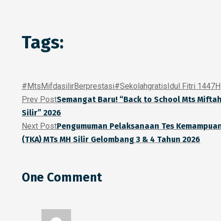
Tags:
#MtsMifdasilirBerprestasi
#Sekolahgratis
Idul Fitri 1447H
Prev Post
Semangat Baru! “Back to School Mts Mifta
Silir” 2026
Next Post
Pengumuman Pelaksanaan Tes Kemampuan
(TKA) MTs MH Silir Gelombang 3 & 4 Tahun 2026
One Comment