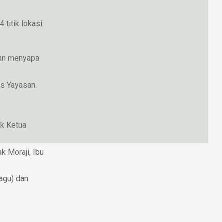
titik lokasi
gan menyapa
s Yayasan.
k Ketua
k Moraji, Ibu
agu) dan