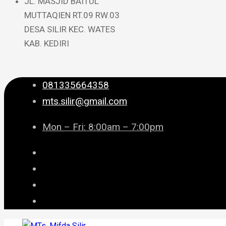
JL. MASJID BAITUL
MUTTAQIEN RT.09 RW.03
DESA SILIR KEC. WATES
KAB. KEDIRI
081335664358
mts.silir@gmail.com
Mon – Fri: 8:00am – 7:00pm