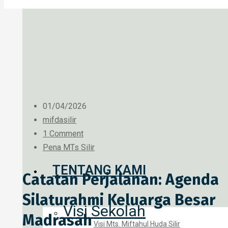
01/04/2026
mifdasilir
1 Comment
Pena MTs Silir
TENTANG KAMI
Catatan Perjalanan: Agenda
Silaturahmi Keluarga Besar
Visi Sekolah
Madrasah
Visi Mts. Miftahul Huda Silir