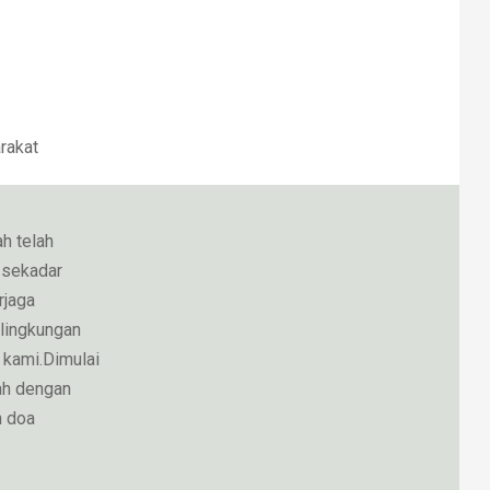
rakat
h telah
n sekadar
rjaga
 lingkungan
 kami.Dimulai
ah dengan
n doa