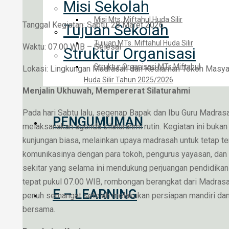
Misi Sekolah
Misi Mts. Miftahul Huda Silir
Tanggal Kegiatan: Sabtu, 28 Maret 2026
Tujuan Sekolah
Tujuan MTs. Miftahul Huda Silir
Waktu: 07.00 WIB – Selesai
Struktur Organisasi
Struktur Organisasi MTs Miftahul
Lokasi: Lingkungan Madrasah dan Kediaman Tokoh Masya
Huda Silir Tahun 2025/2026
Menjalin Ukhuwah, Mempererat Silaturahmi
Pada hari Sabtu lalu, segenap Bapak dan Ibu Guru Madrasa
PENGUMUMAN
melaksanakan agenda silaturahmi rutin. Kegiatan ini buka
kunjungan biasa, melainkan upaya madrasah untuk tetap te
komunikasinya dengan para tokoh, pengurus yayasan, dan
sekitar yang selama ini mendukung perjuangan pendidikan
tepat pukul 07.00 WIB, rombongan berangkat dari Madras
E – LEARNING
penuh semangat setelah melakukan persiapan mandiri da
bersama.