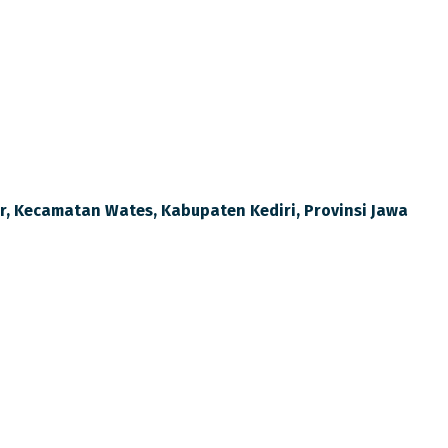
rahmi Keluarga Besar Madrasah
lir, Kecamatan Wates, Kabupaten Kediri, Provinsi Jawa