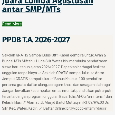
Juara Lomba Agustusan
antar SMP/MTs
Read More
PPDB T.A. 2026-2027
​Sekolah GRATIS Sampai Lulus! 🎓✨ ​Kabar gembira untuk Ayah &
Bunda! MTs Miftahul Huda Silir Wates kini membuka pendaftaran
siswa baru tahun ajaran 2026/2027. Dapatkan berbagai fasilitas
unggulan tanpa biaya: ✅ Sekolah GRATIS sampai lulus. ✅ Antar
Jemput GRATIS sampai lulus. ✅ Bonus Khusus: 100 pendaftar
pertama gratis daftar ulang, seragam khas, dan seragam olahraga! ​
Jangan lewatkan kesempatan emas ini untuk pendidikan putra-putri
tercinta dengan program unggulan Baca Tulis Al-Qur'an Intensif dan
Kelas Inklusi. ​📍 Alamat: Jl. Masjid Baitul Muttaqien RT.09/RW.03 Ds.
Silir, Kec. Wates, Kediri. 🔗 Daftar Online: bit.ly/ppdb-mtsmifdasilir