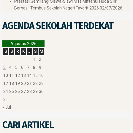
Prestasi Gemilang! Siswa-Siswi MTs Miftahul Huda Silir
Berhasil Tembus Sekolah Negeri Favorit 2026
02/07/2026
AGENDA SEKOLAH TERDEKAT
Agustus 2026
S
S
R
K
J
S
M
1
2
3
4
5
6
7
8
9
10
11
12
13
14
15
16
17
18
19
20
21
22
23
24
25
26
27
28
29
30
31
« Jul
CARI ARTIKEL