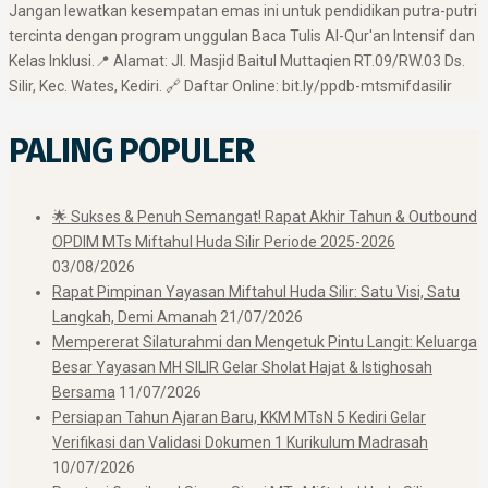
Jangan lewatkan kesempatan emas ini untuk pendidikan putra-putri
tercinta dengan program unggulan Baca Tulis Al-Qur'an Intensif dan
Kelas Inklusi. ​📍 Alamat: Jl. Masjid Baitul Muttaqien RT.09/RW.03 Ds.
Silir, Kec. Wates, Kediri. 🔗 Daftar Online: bit.ly/ppdb-mtsmifdasilir
PALING POPULER
🌟 Sukses & Penuh Semangat! Rapat Akhir Tahun & Outbound
OPDIM MTs Miftahul Huda Silir Periode 2025-2026
03/08/2026
Rapat Pimpinan Yayasan Miftahul Huda Silir: Satu Visi, Satu
Langkah, Demi Amanah
21/07/2026
Mempererat Silaturahmi dan Mengetuk Pintu Langit: Keluarga
Besar Yayasan MH SILIR Gelar Sholat Hajat & Istighosah
Bersama
11/07/2026
Persiapan Tahun Ajaran Baru, KKM MTsN 5 Kediri Gelar
Verifikasi dan Validasi Dokumen 1 Kurikulum Madrasah
10/07/2026