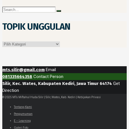
TOPIK UNGGULAN
Topik
Unggulan
mts.silir@gmail.com
Email
081335664358
Contact Person
Silir, Kec. Wates, Kabupaten Kediri, Jawa Timur 64174
Get
Direction
© 2025 MTs Miftahul Huda Silir | Silir, Wates, Kab. Kediri | Kebijakan Privasi
Tentang Kami
Pengumuman
E – Learning
Galeri Foto