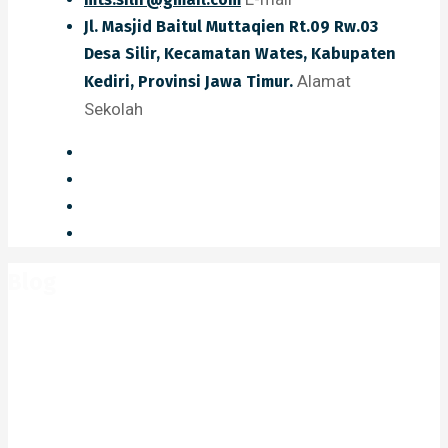
Jl. Masjid Baitul Muttaqien Rt.09 Rw.03
Desa Silir, Kecamatan Wates, Kabupaten
Alamat
Kediri, Provinsi Jawa Timur.
Sekolah
Blog
Home
Blog
2011
Oktober
STANDAR KOMPETENSI DAN
KOMPETENSI DASAR TINGKAT SMP DAN MTs