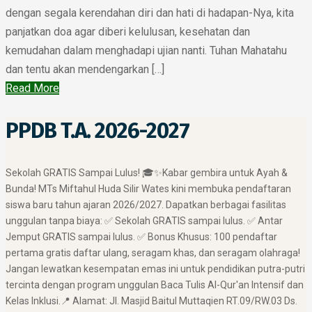
dengan segala kerendahan diri dan hati di hadapan-Nya, kita
panjatkan doa agar diberi kelulusan, kesehatan dan
kemudahan dalam menghadapi ujian nanti. Tuhan Mahatahu
dan tentu akan mendengarkan […]
Read More
PPDB T.A. 2026-2027
​Sekolah GRATIS Sampai Lulus! 🎓✨ ​Kabar gembira untuk Ayah &
Bunda! MTs Miftahul Huda Silir Wates kini membuka pendaftaran
siswa baru tahun ajaran 2026/2027. Dapatkan berbagai fasilitas
unggulan tanpa biaya: ✅ Sekolah GRATIS sampai lulus. ✅ Antar
Jemput GRATIS sampai lulus. ✅ Bonus Khusus: 100 pendaftar
pertama gratis daftar ulang, seragam khas, dan seragam olahraga! ​
Jangan lewatkan kesempatan emas ini untuk pendidikan putra-putri
tercinta dengan program unggulan Baca Tulis Al-Qur'an Intensif dan
Kelas Inklusi. ​📍 Alamat: Jl. Masjid Baitul Muttaqien RT.09/RW.03 Ds.