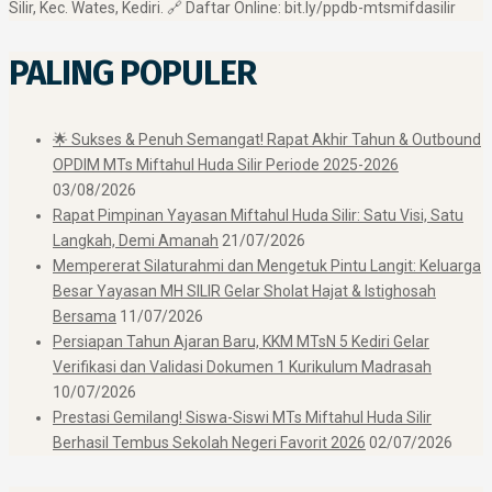
Silir, Kec. Wates, Kediri. 🔗 Daftar Online: bit.ly/ppdb-mtsmifdasilir
PALING POPULER
🌟 Sukses & Penuh Semangat! Rapat Akhir Tahun & Outbound
OPDIM MTs Miftahul Huda Silir Periode 2025-2026
03/08/2026
Rapat Pimpinan Yayasan Miftahul Huda Silir: Satu Visi, Satu
Langkah, Demi Amanah
21/07/2026
Mempererat Silaturahmi dan Mengetuk Pintu Langit: Keluarga
Besar Yayasan MH SILIR Gelar Sholat Hajat & Istighosah
Bersama
11/07/2026
Persiapan Tahun Ajaran Baru, KKM MTsN 5 Kediri Gelar
Verifikasi dan Validasi Dokumen 1 Kurikulum Madrasah
10/07/2026
Prestasi Gemilang! Siswa-Siswi MTs Miftahul Huda Silir
Berhasil Tembus Sekolah Negeri Favorit 2026
02/07/2026