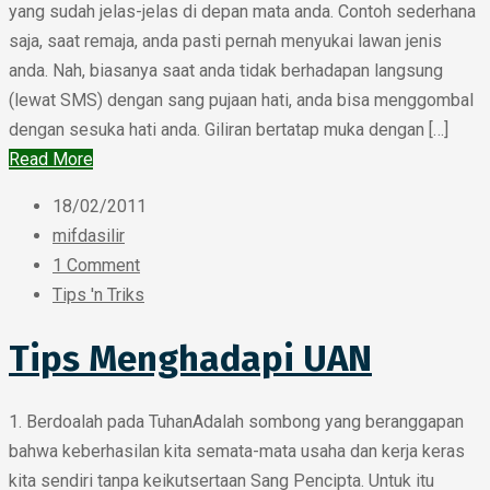
yang sudah jelas-jelas di depan mata anda. Contoh sederhana
saja, saat remaja, anda pasti pernah menyukai lawan jenis
anda. Nah, biasanya saat anda tidak berhadapan langsung
(lewat SMS) dengan sang pujaan hati, anda bisa menggombal
dengan sesuka hati anda. Giliran bertatap muka dengan […]
Read More
18/02/2011
mifdasilir
1 Comment
Tips 'n Triks
Tips Menghadapi UAN
1. Berdoalah pada TuhanAdalah sombong yang beranggapan
bahwa keberhasilan kita semata-mata usaha dan kerja keras
kita sendiri tanpa keikutsertaan Sang Pencipta. Untuk itu