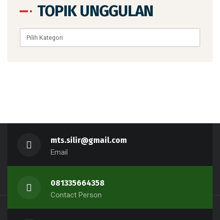
TOPIK UNGGULAN
Topik
Unggulan
mts.silir@gmail.com
Email
081335664358
Contact Person