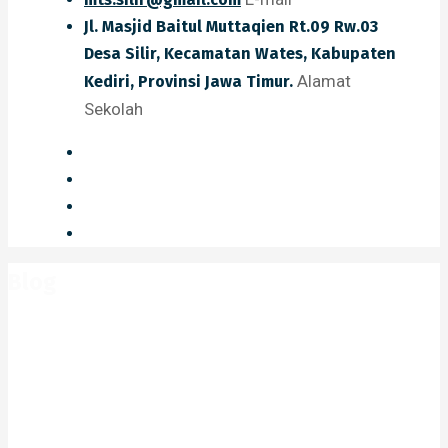
Jl. Masjid Baitul Muttaqien Rt.09 Rw.03
Desa Silir, Kecamatan Wates, Kabupaten
Alamat
Kediri, Provinsi Jawa Timur.
Sekolah
Blog
Home
Blog
2026
Juni
Program Peduli Pendidikan: Bantuan
Pengadaan Perangkat Belajar Digital untuk Siswa