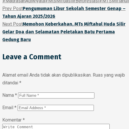
#MadrasahAdiwiyata
#MtsMifdasilirBerprestasi
#MTSMiftahulH
Prev Post
Pengumuman Libur Sekolah Semester Genap –
Tahun Ajaran 2025/2026
Next Post
Memohon Keberkahan, MTs Miftahul Huda Silir
Gelar Doa dan Selamatan Peletakan Batu Pertama
Gedung Baru
Leave a Comment
Alamat email Anda tidak akan dipublikasikan.
Ruas yang wajib
ditandai
*
Nama
*
Email
*
Komentar
*