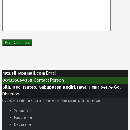
mts.silir@gmail.com
Email
081335664358
Contact Person
Silir, Kec. Wates, Kabupaten Kediri, Jawa Timur 64174
Get
Direction
© 2025 MTs Miftahul Huda Silir | Silir, Wates, Kab. Kediri | Kebijakan Privasi
Tentang Kami
Pengumuman
E – Learning