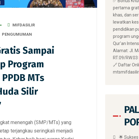
✅ Bonus Khus
pertama grat
khas, dan se
lewatkan kes
MIFDASILIR
pendidikan pu
PENGUMUMAN
program ungg
Qur'an Intensi
ratis Sampai
Alamat: Jl. M
RT.09/RW.03 Ds
tip Program
🔗 Daftar Onli
mtsmifdasili
 PPDB MTs
uda Silir
7
PAL
PO
ingkat menengah (SMP/MTs) yang
etap terjangkau seringkali menjadi
🌟 Sukses