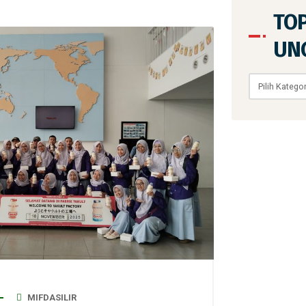
TO
UN
Topik
Unggulan
MIFDASILIR