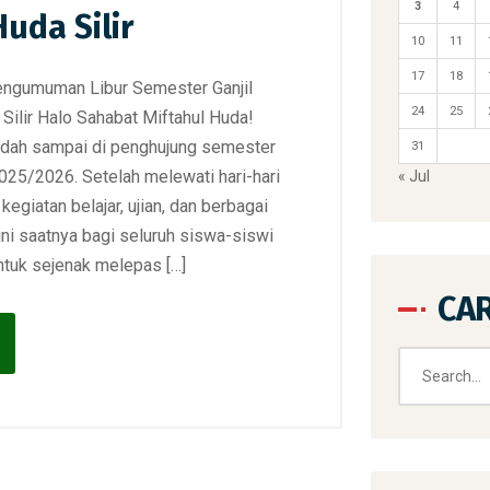
3
4
uda Silir
10
11
17
18
engumuman Libur Semester Ganjil
24
25
Silir Halo Sahabat Miftahul Huda!
sudah sampai di penghujung semester
31
 2025/2026. Setelah melewati hari-hari
« Jul
egiatan belajar, ujian, dan berbagai
kini saatnya bagi seluruh siswa-siswi
ntuk sejenak melepas […]
CAR