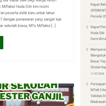
g tua. Kabar baik bagi warga Kediri
Rapat Akh
 Miftahul Huda Silir kini resmi
OPDIM MTs
n peserta didik baru untuk tahun
Periode 2
7 dengan penawaran yang sangat luar
r sekolah biasa, MTs Miftahul […]
Rapat Pim
Huda Silir
Demi Am
Memperera
Mengetuk 
Besar Yay
Sholat Ha
11/07/2026
Persiapan
MTsN 5 Ked
Validasi 
Madrasah