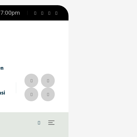
– 7:00pm
en
nsi