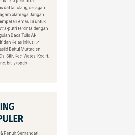
us: 100 pendaftar
is daftar ulang, seragam
ragam olahraga! ​Jangan
empatan emas ini untuk
tra-putri tercinta dengan
ulan Baca Tulis Al-
f dan Kelas Inklusi. ​📍
asjid Baitul Muttaqien
. Silir, Kec. Wates, Kediri.
ne: bit.ly/ppdb-
r
ING
PULER
 & Penuh Semangat!