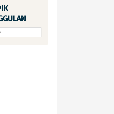
PIK
GGULAN