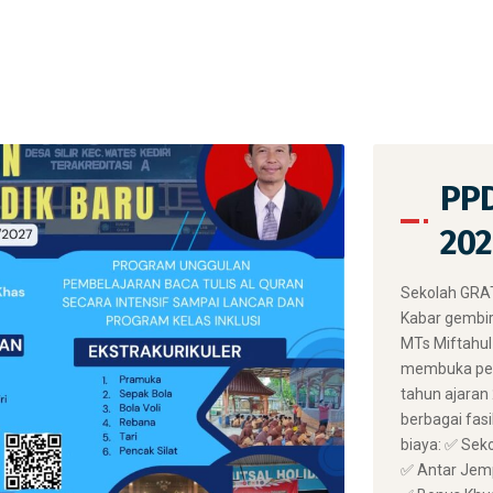
PPD
202
​Sekolah GRAT
Kabar gembir
MTs Miftahul 
membuka pen
tahun ajaran
berbagai fasi
biaya: ✅ Sek
✅ Antar Jemp