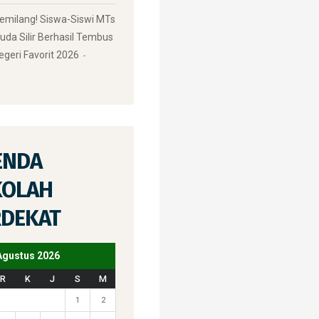
Gemilang! Siswa-Siswi MTs
uda Silir Berhasil Tembus
egeri Favorit 2026
ENDA
KOLAH
RDEKAT
Agustus 2026
R
K
J
S
M
1
2