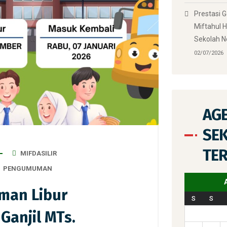
Prestasi 
Miftahul H
Sekolah N
02/07/2026
AG
SE
TE
MIFDASILIR
PENGUMUMAN
an Libur
S
S
Ganjil MTs.