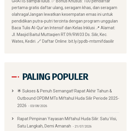
GRATIS sampai lulus. ✅ Bonus Khusus: 100 pendaftar
pertama gratis daftar ulang, seragam khas, dan seragam
olahraga! ​Jangan lewatkan kesempatan emas ini untuk
pendidikan putra-putri tercinta dengan program unggulan
Baca Tulis Al-Qur'an Intensif dan Kelas Inklusi. ​📍 Alamat:
Jl. Masjid Baitul Muttaqien RT.09/RW.03 Ds. Silir, Kec.
Wates, Kediri. 🔗 Daftar Online: bit.ly/ppdb-mtsmifdasilir
PALING POPULER
🌟 Sukses & Penuh Semangat! Rapat Akhir Tahun &
Outbound OPDIM MTs Miftahul Huda Silir Periode 2025-
2026
03/08/2026
Rapat Pimpinan Yayasan Miftahul Huda Silir: Satu Visi,
Satu Langkah, Demi Amanah
21/07/2026