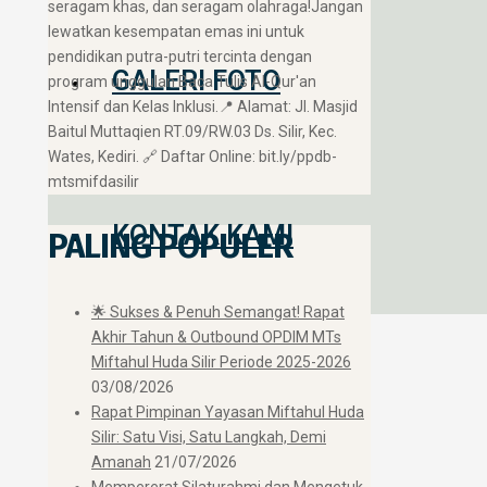
seragam khas, dan seragam olahraga! ​Jangan
lewatkan kesempatan emas ini untuk
pendidikan putra-putri tercinta dengan
GALERI FOTO
program unggulan Baca Tulis Al-Qur'an
Intensif dan Kelas Inklusi. ​📍 Alamat: Jl. Masjid
Baitul Muttaqien RT.09/RW.03 Ds. Silir, Kec.
Wates, Kediri. 🔗 Daftar Online: bit.ly/ppdb-
mtsmifdasilir
KONTAK KAMI
PALING POPULER
🌟 Sukses & Penuh Semangat! Rapat
Akhir Tahun & Outbound OPDIM MTs
Miftahul Huda Silir Periode 2025-2026
03/08/2026
Rapat Pimpinan Yayasan Miftahul Huda
Silir: Satu Visi, Satu Langkah, Demi
Amanah
21/07/2026
Mempererat Silaturahmi dan Mengetuk