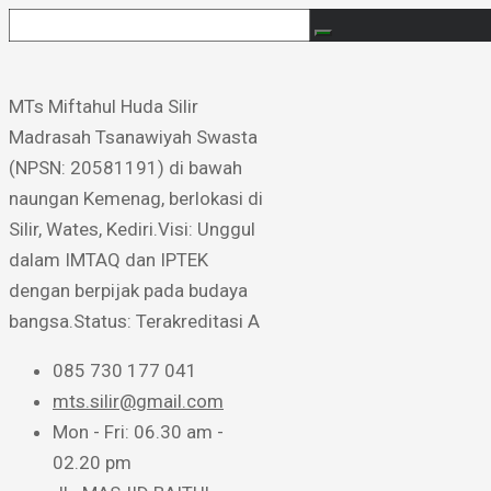
MTs Miftahul Huda Silir ​
Madrasah Tsanawiyah Swasta
(NPSN: 20581191) di bawah
naungan Kemenag, berlokasi di
Silir, Wates, Kediri. ​Visi: Unggul
dalam IMTAQ dan IPTEK
dengan berpijak pada budaya
bangsa. ​Status: Terakreditasi A
085 730 177 041
mts.silir@gmail.com
Mon - Fri: 06.30 am -
02.20 pm