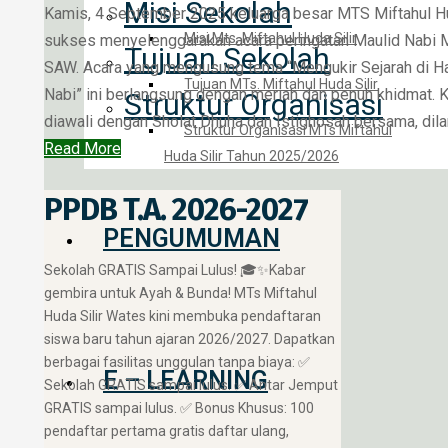
Misi Sekolah
Kamis, 4 September 2025 keluarga besar MTS Miftahul Hud
Misi Mts. Miftahul Huda Silir
sukses menyelenggarakan acara peringatan Maulid Nab
Tujuan Sekolah
SAW. Acara yang mengusung tema “Mengukir Sejarah di Ha
Tujuan MTs. Miftahul Huda Silir
Nabi” ini berlangsung dengan meriah dan penuh khidmat. 
Struktur Organisasi
diawali dengan Sholat Dhuha dan Istighosah bersama, dilan
Struktur Organisasi MTs Miftahul
Read More
Huda Silir Tahun 2025/2026
PPDB T.A. 2026-2027
PENGUMUMAN
​Sekolah GRATIS Sampai Lulus! 🎓✨ ​Kabar
gembira untuk Ayah & Bunda! MTs Miftahul
Huda Silir Wates kini membuka pendaftaran
siswa baru tahun ajaran 2026/2027. Dapatkan
berbagai fasilitas unggulan tanpa biaya: ✅
E – LEARNING
Sekolah GRATIS sampai lulus. ✅ Antar Jemput
GRATIS sampai lulus. ✅ Bonus Khusus: 100
pendaftar pertama gratis daftar ulang,