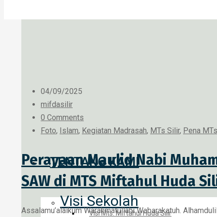
04/09/2025
mifdasilir
0 Comments
Foto
,
Islam
,
Kegiatan Madrasah
,
MTs Silir
,
Pena MTs 
Perayaan Maulid Nabi Muh
TENTANG KAMI
SAW di MTS Miftahul Huda Sil
Visi Sekolah
Assalamu’alaikum Warahmatullahi Wabarakatuh. Alhamdulil
Visi Mts. Miftahul Huda Silir