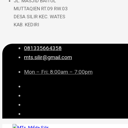
JL. MASJID BAITUL
MUTTAQIEN RT.09 RW.03
DESA SILIR KEC. WATES
KAB. KEDIRI
081335664358
mts.silir@gmail.com
Mon – Fri: 8:00am – 7:00pm