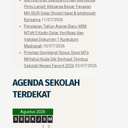
Pintu Langit: Keluarga Besar Yayasan
MH SILIR Gelar Sholat Hajat & Istighosah
Bersama
11/07/2026
Persiapan Tahun Ajaran Baru, KKM
MTsN 5 Kediri Gelar Verifikasi dan
Validasi Dokumen 1 Kurikulum
Madrasah
10/07/2026
Prestasi Gemilang! Siswa-Siswi MTs
Miftahul Huda Silir Berhasil Tembus
Sekolah Negeri Favorit 2026
02/07/2026
AGENDA SEKOLAH
TERDEKAT
Agustus 2026
S
S
R
K
J
S
M
1
2