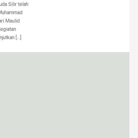
a Silir telah
i Muhammad
ri Maulid
Kegiatan
jutkan […]