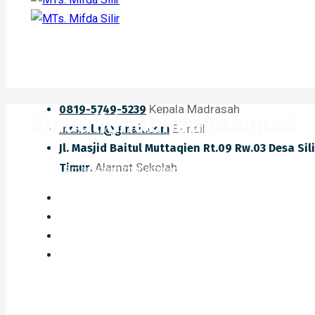
Kepala Madrasah
0819-5749-5239
#maulidnabimuhammad
E-mail
mts.silir@gmail.com
Jl. Masjid Baitul Muttaqien Rt.09 Rw.03 Desa Si
Alamat Sekolah
Timur.
Home
#maulidnabimuhammad