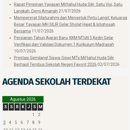
Rapat Pimpinan Yayasan Miftahul Huda Silir: Satu Visi, Satu
Langkah, Demi Amanah
21/07/2026
Mempererat Silaturahmi dan Mengetuk Pintu Langit: Keluarga
Besar Yayasan MH SILIR Gelar Sholat Hajat & Istighosah
Bersama
11/07/2026
Persiapan Tahun Ajaran Baru, KKM MTsN 5 Kediri Gelar
Verifikasi dan Validasi Dokumen 1 Kurikulum Madrasah
10/07/2026
Prestasi Gemilang! Siswa-Siswi MTs Miftahul Huda Silir
Berhasil Tembus Sekolah Negeri Favorit 2026
02/07/2026
AGENDA SEKOLAH TERDEKAT
Agustus 2026
S
S
R
K
J
S
M
1
2
3
4
5
6
7
8
9