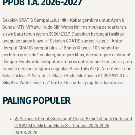
PPDB T.A. 2026-2027
​Sekolah GRATIS Sampai Lulus! 🎓✨ ​Kabar gembira untuk Ayah &
Bunda! MTs Miftahul Huda Silir Wates kini membuka pendaftaran
siswa baru tahun ajaran 2026/2027. Dapatkan berbagai fasilitas
unggulan tanpa biaya: ✅ Sekolah GRATIS sampai lulus. ✅ Antar
Jemput GRATIS sampai lulus. ✅ Bonus Khusus: 100 pendaftar
pertama gratis daftar ulang, seragam khas, dan seragam olahraga! ​
Jangan lewatkan kesempatan emas ini untuk pendidikan putra-putri
tercinta dengan program unggulan Baca Tulis Al-Qur'an Intensif dan
Kelas Inklusi. ​📍 Alamat: Jl. Masjid Baitul Muttaqien RT.09/RW.03 Ds.
Silir, Kec. Wates, Kediri. 🔗 Daftar Online: bit.ly/ppdb-mtsmifdasilir
PALING POPULER
🌟 Sukses & Penuh Semangat! Rapat Akhir Tahun & Outbound
OPDIM MTs Miftahul Huda Silir Periode 2025-2026
03/08/2026