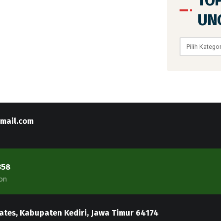
TO
UN
gmail.com
358
on
 Wates, Kabupaten Kediri, Jawa Timur 64174