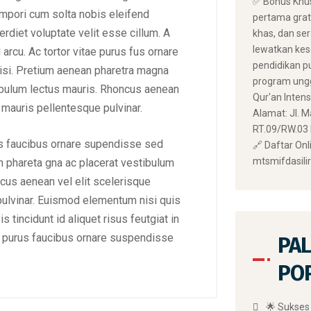
✅ Bonus Khus
 empori cum solta nobis eleifend
pertama grat
erdiet voluptate velit esse cillum. A
khas, dan se
lewatkan kes
arcu. Ac tortor vitae purus fus ornare
pendidikan pu
si. Pretium aenean pharetra magna
program ungg
ibulum lectus mauris. Rhoncus aenean
Qur'an Intensi
e mauris pellentesque pulvinar.
Alamat: Jl. M
RT.09/RW.03 Ds
us faucibus ornare supendisse sed
🔗 Daftar Onli
mtsmifdasili
n phareta gna ac placerat vestibulum
cus aenean vel elit scelerisque
ulvinar. Euismod elementum nisi quis
s tincidunt id aliquet risus feutgiat in
ae purus faucibus ornare suspendisse
PAL
PO
🌟 Sukses