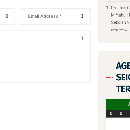
Prestasi 
Miftahul H
Sekolah N
02/07/2026
AG
SE
TE
S
S