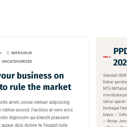
PPD
MIFDASILIR
202
UNCATEGORIZED
our business on
​Sekolah GRAT
Kabar gembir
 to rule the market
MTs Miftahul 
membuka pen
tahun ajaran
sito amet, conse ctetuer adipiscing
berbagai fasi
 nibhie euisod. Facilisis at vero eros
biaya: ✅ Sek
odio dignissim qui blandit praesent
✅ Antar Jemp
t augue duis dolore te feugait nulla