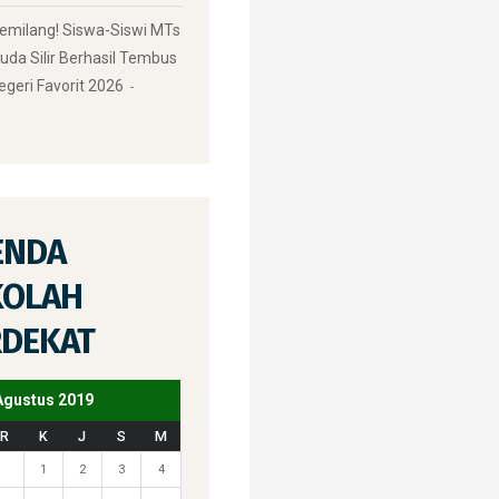
Gemilang! Siswa-Siswi MTs
uda Silir Berhasil Tembus
egeri Favorit 2026
ENDA
KOLAH
RDEKAT
Agustus 2019
R
K
J
S
M
1
2
3
4