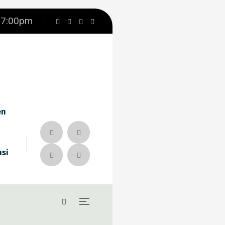
– 7:00pm
en
nsi