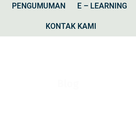
I
PENGUMUMAN
E – LEARNING
KONTAK KAMI
Blog
2019
Agustus
Promote your business on pinterest to