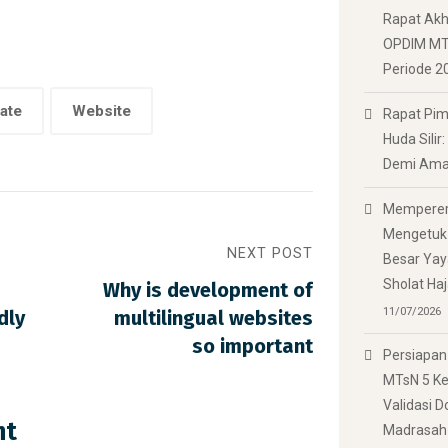
Rapat Akh
OPDIM MTs
Periode 2
ate
Website
Rapat Pim
Huda Silir
Demi Am
Memperera
Mengetuk 
NEXT POST
Besar Yay
Sholat Ha
Why is development of
11/07/2026
dly
multilingual websites
so important
Persiapan
MTsN 5 Ked
Validasi 
nt
Madrasah