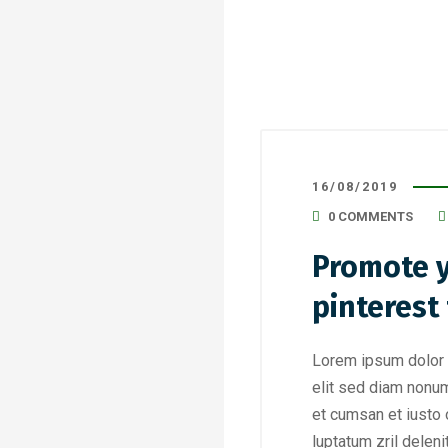
16/08/2019
0 COMMENTS
Promote y
pinterest
Lorem ipsum dolor 
elit sed diam nonum
et cumsan et iusto 
luptatum zril deleni