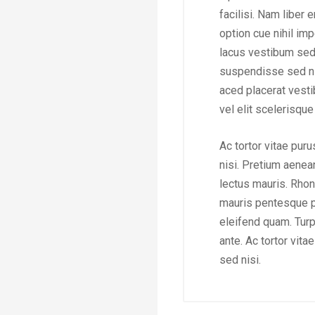
facilisi. Nam liber
option cue nihil imp
lacus vestibum sed 
suspendisse sed ni
aced placerat vest
vel elit scelerisqu
Ac tortor vitae pur
nisi. Pretium aenea
lectus mauris. Rhon
mauris pentesque p
eleifend quam. Turpi
ante. Ac tortor vit
sed nisi.