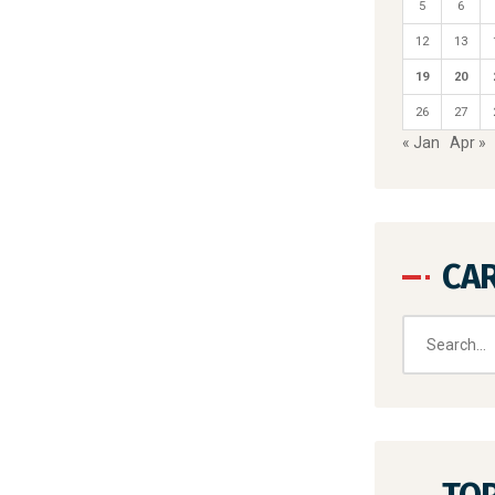
5
6
12
13
19
20
26
27
« Jan
Apr »
CAR