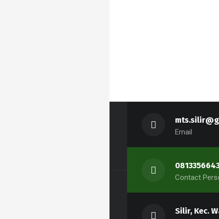
mts.silir@
Email
081335664
Contact Pers
Silir, Kec.