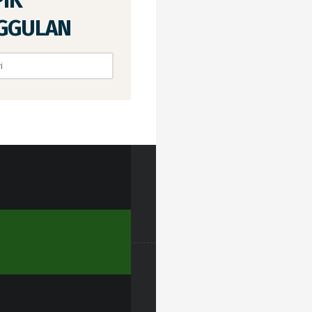
PIK
GGULAN