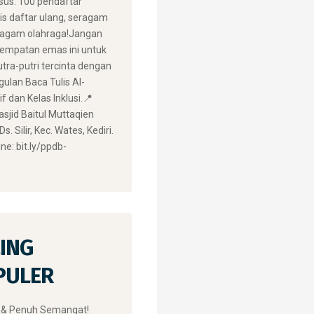
us: 100 pendaftar
is daftar ulang, seragam
ragam olahraga! ​Jangan
empatan emas ini untuk
tra-putri tercinta dengan
ulan Baca Tulis Al-
f dan Kelas Inklusi. ​📍
asjid Baitul Muttaqien
. Silir, Kec. Wates, Kediri.
ne: bit.ly/ppdb-
r
ING
PULER
 & Penuh Semangat!