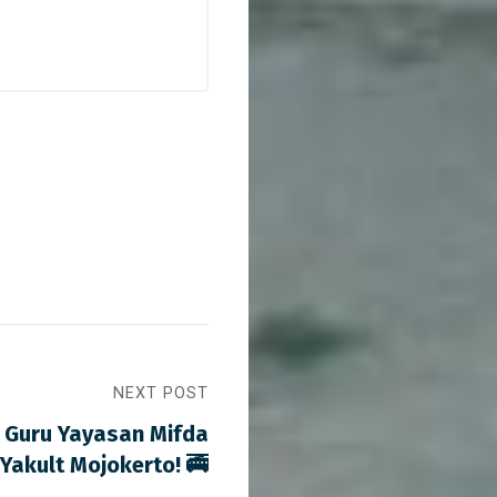
NEXT POST
 Guru Yayasan Mifda
k Yakult Mojokerto! 🚎