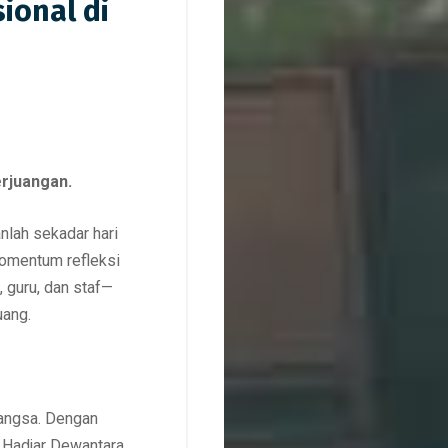
ional di
rjuangan.
nlah sekadar hari
 momentum refleksi
 guru, dan staf—
uang.
bangsa. Dengan
 Hadjar Dewantara,