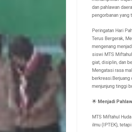
dan pahlawan daera
pengorbanan yang ta
Peringatan Hari Pa
Terus Bergerak, Mel
mengenang menjadi 
siswi MTS Miftahul 
giat, disiplin, dan
Mengatasi rasa mal
berkreasi.Berjuang
menjunjung tinggi 
🌟
Menjadi Pahlaw
MTS Miftahul Huda 
ilmu (IPTEK), tetap