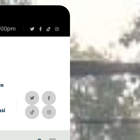
7:00pm
en
nsi