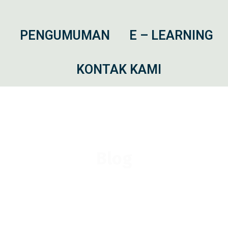
I
PENGUMUMAN
E – LEARNING
KONTAK KAMI
Blog
November
🇮🇩 Mengenang Jasa, Melanjutkan Estafet Pe
Pahlawan Nasional di MTS Miftahul Huda Silir