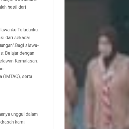
ah hasil dari
hlawanku Teladanku,
si dari sekadar
uangan”.Bagi siswa-
as: Belajar dengan
 Melawan Kemalasan:
an
a (IMTAQ), serta
hanya unggul dalam
adrasah kami.