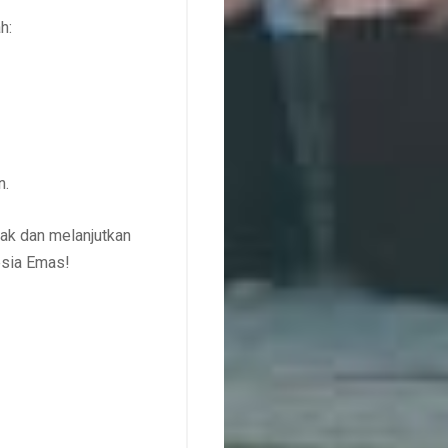
h:
n.
erak dan melanjutkan
esia Emas!