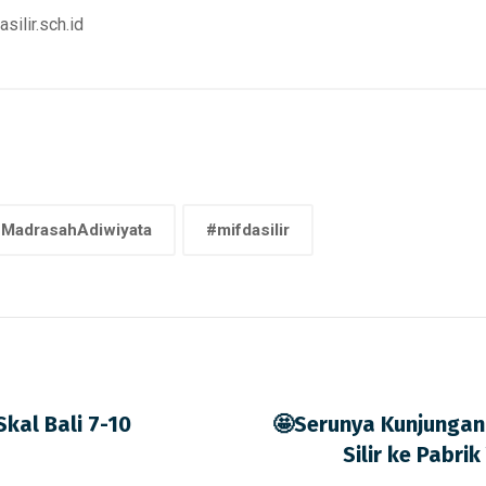
ilir.sch.id
MadrasahAdiwiyata
#mifdasilir
kal Bali 7-10
🤩Serunya Kunjungan
Silir ke Pabri