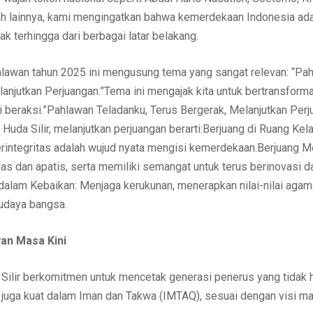
h lainnya, kami mengingatkan bahwa kemerdekaan Indonesia adal
k terhingga dari berbagai latar belakang.
hlawan tahun 2025 ini mengusung tema yang sangat relevan: “Pa
anjutkan Perjuangan.”Tema ini mengajak kita untuk bertransforma
beraksi.”Pahlawan Teladanku, Terus Bergerak, Melanjutkan Perj
Huda Silir, melanjutkan perjuangan berarti:Berjuang di Ruang Kel
 berintegritas adalah wujud nyata mengisi kemerdekaan.Berjuang
as dan apatis, serta memiliki semangat untuk terus berinovasi d
 dalam Kebaikan: Menjaga kerukunan, menerapkan nilai-nilai agam
budaya bangsa.
an Masa Kini
Silir berkomitmen untuk mencetak generasi penerus yang tidak 
i juga kuat dalam Iman dan Takwa (IMTAQ), sesuai dengan visi m