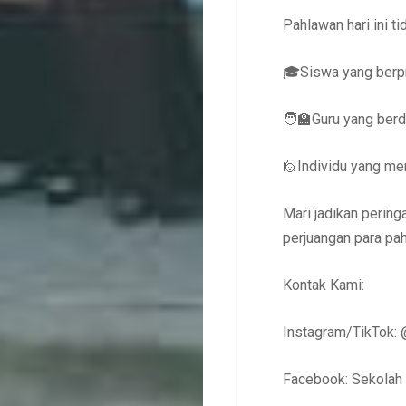
Pahlawan hari ini t
🎓Siswa yang berp
🧑‍🏫Guru yang berd
🙋Individu yang men
Mari jadikan pering
perjuangan para pa
Kontak Kami:
Instagram/TikTok: 
Facebook: Sekolah G