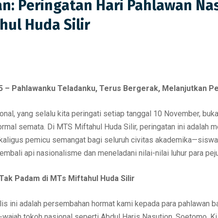
n: Peringatan Hari Pahlawan Nas
hul Huda Silir
 – Pahlawanku Teladanku, Terus Bergerak, Melanjutkan Pe
nal, yang selalu kita peringati setiap tanggal 10 November, buka
formal semata. Di MTS Miftahul Huda Silir, peringatan ini adalah
aligus pemicu semangat bagi seluruh civitas akademika—siswa,
mbali api nasionalisme dan meneladani nilai-nilai luhur para pej
ak Padam di MTs Miftahul Huda Silir
ilis ini adalah persembahan hormat kami kepada para pahlawan 
wajah tokoh nasional seperti Abdul Haris Nasution, Soetomo, Ki