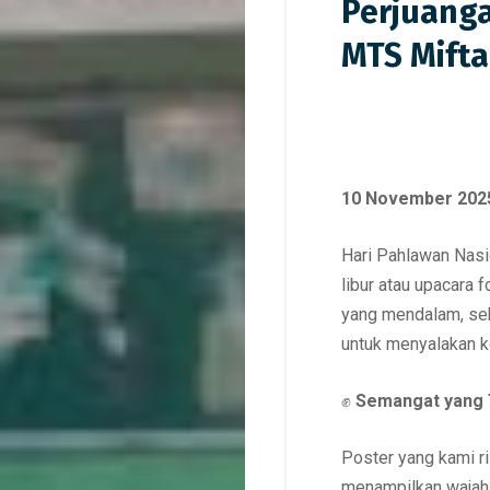
Perjuanga
MTS Mifta
10 November 2025
Hari Pahlawan Nasio
libur atau upacara 
yang mendalam, sek
untuk menyalakan ke
✊
Semangat yang T
Poster yang kami r
menampilkan wajah-