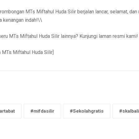
rombongan MTs Miftahul Huda Silir berjalan lancar, selamat, d
a kenangan indah!\\
eru MTs Miftahul Huda Silir lainnya? Kunjungi laman resmi kami!
 MTs Miftahul Huda Silir]
rtabat
#mifdasilir
#Sekolahgratis
#skalbali