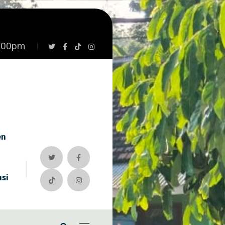
7:00pm
en
nsi