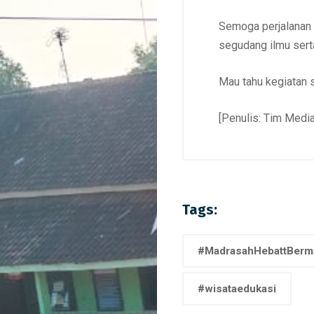
Semoga perjalanan 
segudang ilmu sert
Mau tahu kegiatan s
[Penulis: Tim Media
Tags:
#MadrasahHebattBerma
#wisataedukasi