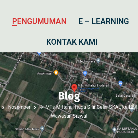
I
PENGUMUMAN
E – LEARNING
KONTAK KAMI
Blog
November
✈️ MTs Miftahul Huda Silir Gelar SKAL ke Bali
Wawasan Siswa!