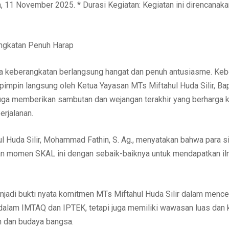
n, 11 November 2025. * Durasi Kegiatan: Kegiatan ini direncanak
ngkatan Penuh Harap
a keberangkatan berlangsung hangat dan penuh antusiasme. Keb
pimpin langsung oleh Ketua Yayasan MTs Miftahul Huda Silir, Ba
 juga memberikan sambutan dan wejangan terakhir yang berharga 
rjalanan.
l Huda Silir, Mohammad Fathin, S. Ag., menyatakan bahwa para s
n momen SKAL ini dengan sebaik-baiknya untuk mendapatkan i
enjadi bukti nyata komitmen MTs Miftahul Huda Silir dalam mence
 dalam IMTAQ dan IPTEK, tetapi juga memiliki wawasan luas dan 
n dan budaya bangsa.