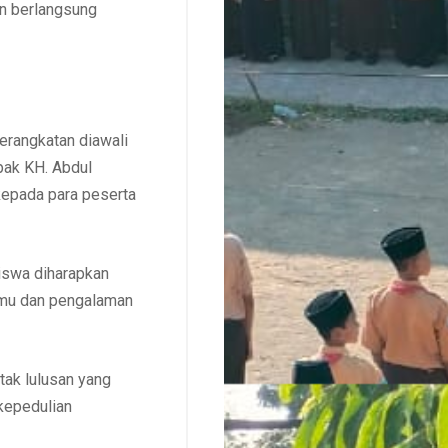
an berlangsung
erangkatan diawali
pak KH. Abdul
kepada para peserta
iswa diharapkan
lmu dan pengalaman
tak lulusan yang
kepedulian