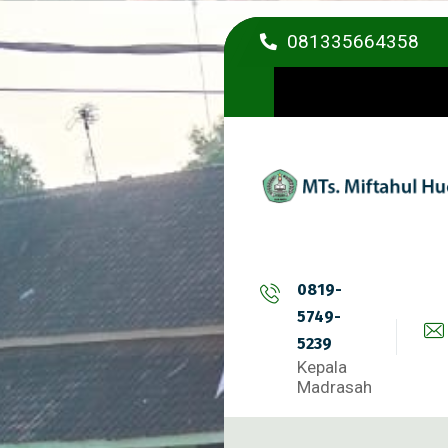
081335664358
0819-
5749-
5239
Kepala
Madrasah