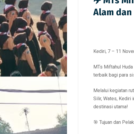
✈️ MTs Mif
Alam dan
Kediri, 7 – 11 Nov
MTs Miftahul Huda 
terbaik bagi para s
Melalui kegiatan ru
Silir, Wates, Kedir
destinasi utama!
🎯 Tujuan dan Pel