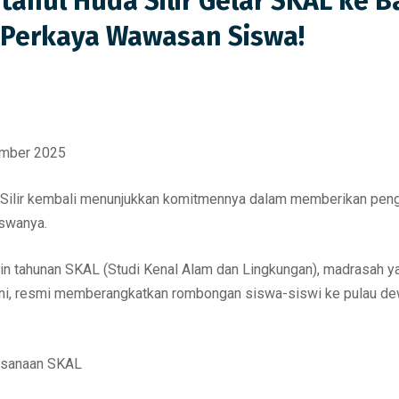
tahul Huda Silir Gelar SKAL ke Ba
 Perkaya Wawasan Siswa!
ember 2025
Silir kembali menunjukkan komitmennya dalam memberikan peng
iswanya.
tin tahunan SKAL (Studi Kenal Alam dan Lingkungan), madrasah ya
i ini, resmi memberangkatkan rombongan siswa-siswi ke pulau dew
aksanaan SKAL