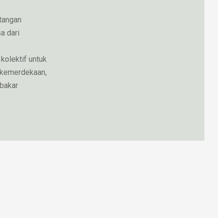
tangan
a dari
kolektif untuk
 kemerdekaan,
mbakar