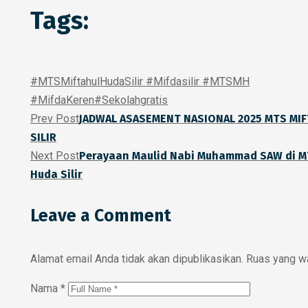
Tags:
#MTSMiftahulHudaSilir #Mifdasilir #MTSMH
#MifdaKeren
#Sekolahgratis
Prev Post
JADWAL ASASEMENT NASIONAL 2025 MTS MI
SILIR
Next Post
Perayaan Maulid Nabi Muhammad SAW di M
Huda Silir
Leave a Comment
Alamat email Anda tidak akan dipublikasikan.
Ruas yang wa
Nama
*