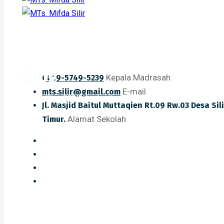
Blog
Kepala Madrasah
0819-5749-5239
E-mail
mts.silir@gmail.com
Home
Blog
2025
September
DIRGAHAYU REPUBLIK INDO
Jl. Masjid Baitul Muttaqien Rt.09 Rw.03 Desa Si
Alamat Sekolah
Timur.