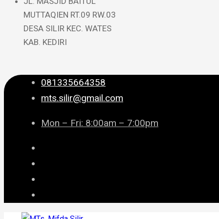
JL. MASJID BAITUL
MUTTAQIEN RT.09 RW.03
DESA SILIR KEC. WATES
KAB. KEDIRI
081335664358
mts.silir@gmail.com
Mon – Fri: 8:00am – 7:00pm