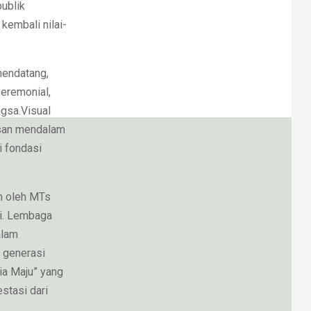
ublik
kembali nilai-
mendatang,
seremonial,
ngsa.Visual
esan mendalam
i fondasi
n oleh MTs
si. Lembaga
alam
 generasi
ia Maju” yang
stasi dari