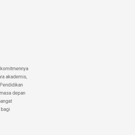
an komitmennya
ara akademis,
. Pendidikan
n masa depan
mangat
 bagi