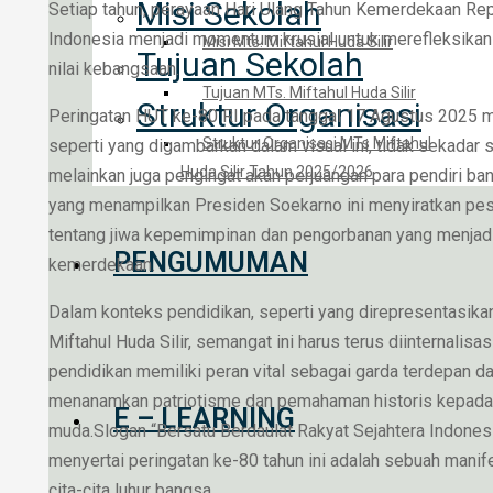
Misi Sekolah
Setiap tahun, perayaan Hari Ulang Tahun Kemerdekaan Rep
Indonesia menjadi momentum krusial untuk merefleksikan 
Misi Mts. Miftahul Huda Silir
Tujuan Sekolah
nilai kebangsaan.
Tujuan MTs. Miftahul Huda Silir
Struktur Organisasi
Peringatan HUT ke-80 RI pada tanggal 17 Agustus 2025 
Struktur Organisasi MTs Miftahul
seperti yang digambarkan dalam visual ini, tidak sekadar 
Huda Silir Tahun 2025/2026
melainkan juga pengingat akan perjuangan para pendiri ba
yang menampilkan Presiden Soekarno ini menyiratkan p
tentang jiwa kepemimpinan dan pengorbanan yang menjad
PENGUMUMAN
kemerdekaan.
Dalam konteks pendidikan, seperti yang direpresentasika
Miftahul Huda Silir, semangat ini harus terus diinternalisa
pendidikan memiliki peran vital sebagai garda terdepan d
menanamkan patriotisme dan pemahaman historis kepada
E – LEARNING
muda.Slogan “Bersatu Berdaulat Rakyat Sejahtera Indones
menyertai peringatan ke-80 tahun ini adalah sebuah manife
cita-cita luhur bangsa.