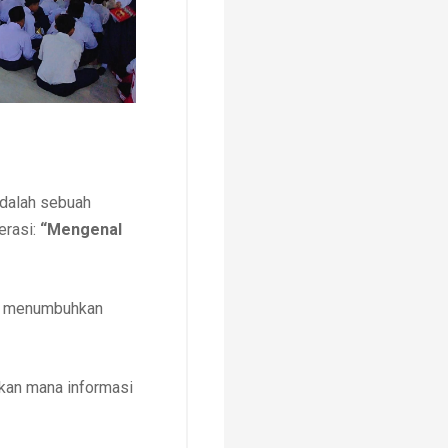
adalah sebuah
erasi:
“Mengenal
tuk menumbuhkan
akan mana informasi