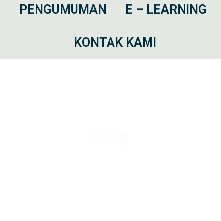
I
PENGUMUMAN
E – LEARNING
KONTAK KAMI
Blog
025
Agustus
MTs Miftahul Huda Silir Gelar Acara Litera