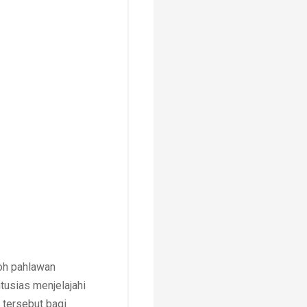
koh pahlawan
usias menjelajahi
 tersebut bagi