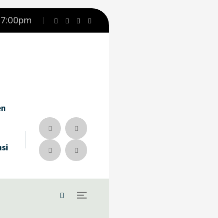
– 7:00pm
en
nsi