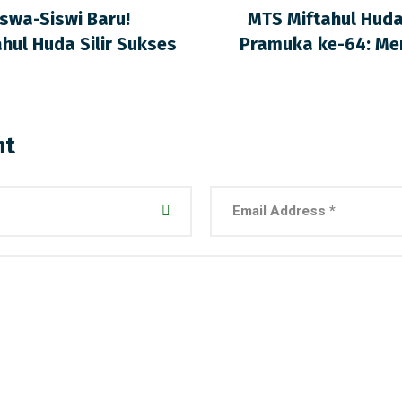
swa-Siswi Baru!
MTS Miftahul Huda 
ul Huda Silir Sukses
Pramuka ke-64: M
nt