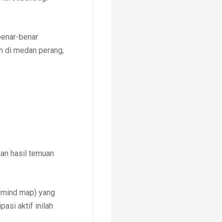
benar-benar
n di medan perang,
an hasil temuan
 (mind map) yang
asi aktif inilah