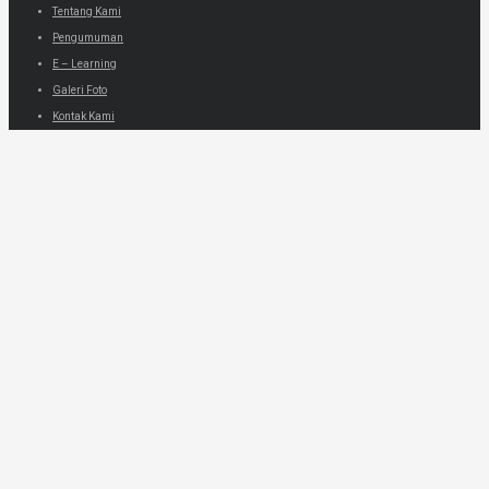
Tentang Kami
Pengumuman
E – Learning
Galeri Foto
Kontak Kami