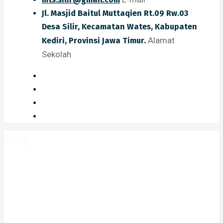
Jl. Masjid Baitul Muttaqien Rt.09 Rw.03
Desa Silir, Kecamatan Wates, Kabupaten
Alamat
Kediri, Provinsi Jawa Timur.
Sekolah
Blog
Home
Blog
2020
April
Penerimaan Peserta Didik Baru
(PPDB) tahun 2020