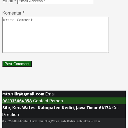
Email
*
Komentar
*
mts.silir@gmail.com
Email
081335664358
Contact Person
Silir, Kec. Wates, Kabupaten Kediri, Jawa Timur 64174
Get
Direction
© 2025 MTs Miftahul Huda Silir | Silir, Wates, Kab. Kediri | Kebijakan Privasi