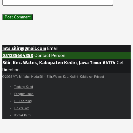
mts.silir@gmail.com
Email
081335664358
Contact Person
Silir, Kec. Wates, Kabupaten Kediri, Jawa Timur 64174
Get
Direction
© 2025 MTs Miftahul Huda Silir | Silir, Wates, Kab. Kediri | Kebijakan Privasi
Tentang Kami
Pengumuman
E – Learning
Galeri Foto
Kontak Kami