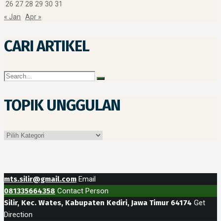
26
27
28
29
30
31
« Jan
Apr »
CARI ARTIKEL
TOPIK UNGGULAN
Topik
Unggulan
mts.silir@gmail.com
Email
081335664358
Contact Person
Silir, Kec. Wates, Kabupaten Kediri, Jawa Timur 64174
Get
Direction