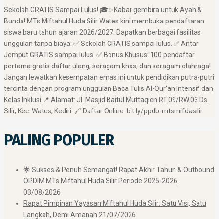
​Sekolah GRATIS Sampai Lulus! 🎓✨ ​Kabar gembira untuk Ayah &
Bunda! MTs Miftahul Huda Silir Wates kini membuka pendaftaran
siswa baru tahun ajaran 2026/2027. Dapatkan berbagai fasilitas
unggulan tanpa biaya: ✅ Sekolah GRATIS sampai lulus. ✅ Antar
Jemput GRATIS sampai lulus. ✅ Bonus Khusus: 100 pendaftar
pertama gratis daftar ulang, seragam khas, dan seragam olahraga! ​
Jangan lewatkan kesempatan emas ini untuk pendidikan putra-putri
tercinta dengan program unggulan Baca Tulis Al-Qur'an Intensif dan
Kelas Inklusi. ​📍 Alamat: Jl. Masjid Baitul Muttaqien RT.09/RW.03 Ds.
Silir, Kec. Wates, Kediri. 🔗 Daftar Online: bit.ly/ppdb-mtsmifdasilir
PALING POPULER
🌟 Sukses & Penuh Semangat! Rapat Akhir Tahun & Outbound
OPDIM MTs Miftahul Huda Silir Periode 2025-2026
03/08/2026
Rapat Pimpinan Yayasan Miftahul Huda Silir: Satu Visi, Satu
Langkah, Demi Amanah
21/07/2026