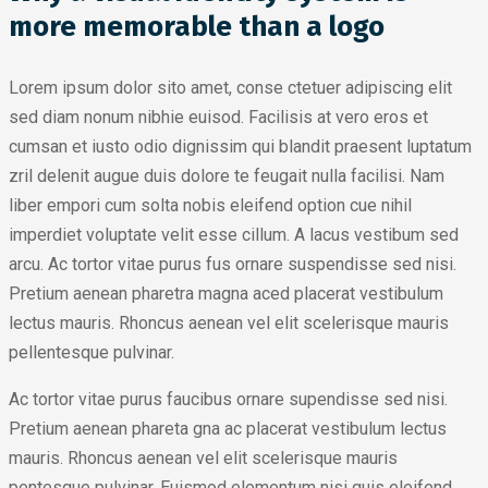
more memorable than a logo
Lorem ipsum dolor sito amet, conse ctetuer adipiscing elit
sed diam nonum nibhie euisod. Facilisis at vero eros et
cumsan et iusto odio dignissim qui blandit praesent luptatum
zril delenit augue duis dolore te feugait nulla facilisi. Nam
liber empori cum solta nobis eleifend option cue nihil
imperdiet voluptate velit esse cillum. A lacus vestibum sed
arcu. Ac tortor vitae purus fus ornare suspendisse sed nisi.
Pretium aenean pharetra magna aced placerat vestibulum
lectus mauris. Rhoncus aenean vel elit scelerisque mauris
pellentesque pulvinar.
Ac tortor vitae purus faucibus ornare supendisse sed nisi.
Pretium aenean phareta gna ac placerat vestibulum lectus
mauris. Rhoncus aenean vel elit scelerisque mauris
pentesque pulvinar. Euismod elementum nisi quis eleifend