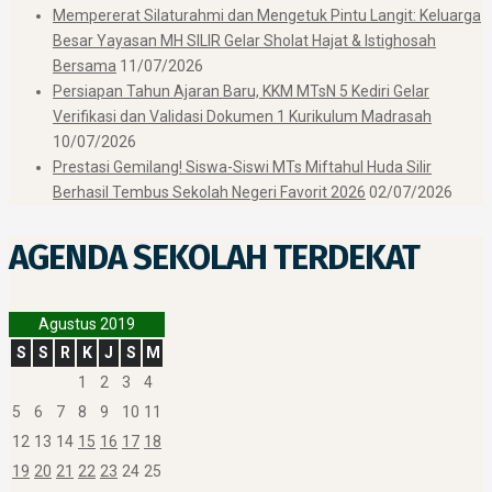
Mempererat Silaturahmi dan Mengetuk Pintu Langit: Keluarga
Besar Yayasan MH SILIR Gelar Sholat Hajat & Istighosah
Bersama
11/07/2026
Persiapan Tahun Ajaran Baru, KKM MTsN 5 Kediri Gelar
Verifikasi dan Validasi Dokumen 1 Kurikulum Madrasah
10/07/2026
Prestasi Gemilang! Siswa-Siswi MTs Miftahul Huda Silir
Berhasil Tembus Sekolah Negeri Favorit 2026
02/07/2026
AGENDA SEKOLAH TERDEKAT
Agustus 2019
S
S
R
K
J
S
M
1
2
3
4
5
6
7
8
9
10
11
12
13
14
15
16
17
18
19
20
21
22
23
24
25