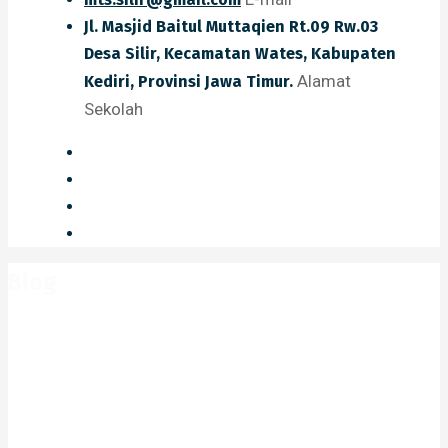
Jl. Masjid Baitul Muttaqien Rt.09 Rw.03
Desa Silir, Kecamatan Wates, Kabupaten
Alamat
Kediri, Provinsi Jawa Timur.
Sekolah
Blog
Home
Blog
2019
Agustus
Why a visual identity system is
more memorable than a logo