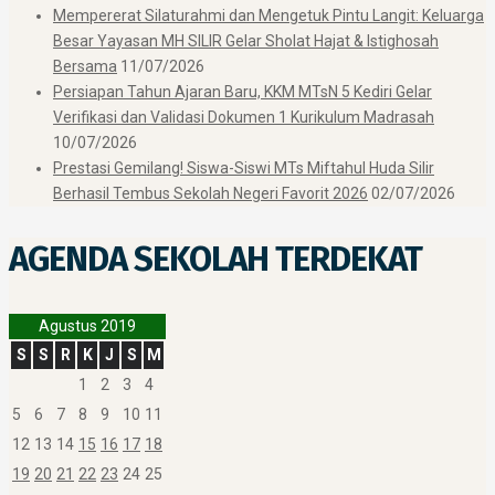
Mempererat Silaturahmi dan Mengetuk Pintu Langit: Keluarga
Besar Yayasan MH SILIR Gelar Sholat Hajat & Istighosah
Bersama
11/07/2026
Persiapan Tahun Ajaran Baru, KKM MTsN 5 Kediri Gelar
Verifikasi dan Validasi Dokumen 1 Kurikulum Madrasah
10/07/2026
Prestasi Gemilang! Siswa-Siswi MTs Miftahul Huda Silir
Berhasil Tembus Sekolah Negeri Favorit 2026
02/07/2026
AGENDA SEKOLAH TERDEKAT
Agustus 2019
S
S
R
K
J
S
M
1
2
3
4
5
6
7
8
9
10
11
12
13
14
15
16
17
18
19
20
21
22
23
24
25