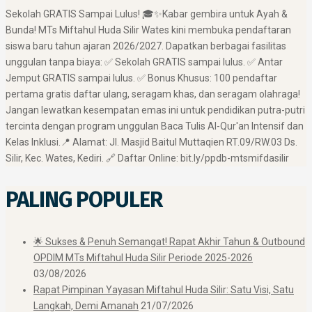
​Sekolah GRATIS Sampai Lulus! 🎓✨ ​Kabar gembira untuk Ayah &
Bunda! MTs Miftahul Huda Silir Wates kini membuka pendaftaran
siswa baru tahun ajaran 2026/2027. Dapatkan berbagai fasilitas
unggulan tanpa biaya: ✅ Sekolah GRATIS sampai lulus. ✅ Antar
Jemput GRATIS sampai lulus. ✅ Bonus Khusus: 100 pendaftar
pertama gratis daftar ulang, seragam khas, dan seragam olahraga! ​
Jangan lewatkan kesempatan emas ini untuk pendidikan putra-putri
tercinta dengan program unggulan Baca Tulis Al-Qur'an Intensif dan
Kelas Inklusi. ​📍 Alamat: Jl. Masjid Baitul Muttaqien RT.09/RW.03 Ds.
Silir, Kec. Wates, Kediri. 🔗 Daftar Online: bit.ly/ppdb-mtsmifdasilir
PALING POPULER
🌟 Sukses & Penuh Semangat! Rapat Akhir Tahun & Outbound
OPDIM MTs Miftahul Huda Silir Periode 2025-2026
03/08/2026
Rapat Pimpinan Yayasan Miftahul Huda Silir: Satu Visi, Satu
Langkah, Demi Amanah
21/07/2026