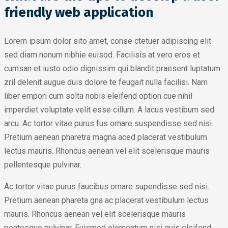
friendly web application
Lorem ipsum dolor sito amet, conse ctetuer adipiscing elit
sed diam nonum nibhie euisod. Facilisis at vero eros et
cumsan et iusto odio dignissim qui blandit praesent luptatum
zril delenit augue duis dolore te feugait nulla facilisi. Nam
liber empori cum solta nobis eleifend option cue nihil
imperdiet voluptate velit esse cillum. A lacus vestibum sed
arcu. Ac tortor vitae purus fus ornare suspendisse sed nisi.
Pretium aenean pharetra magna aced placerat vestibulum
lectus mauris. Rhoncus aenean vel elit scelerisque mauris
pellentesque pulvinar.
Ac tortor vitae purus faucibus ornare supendisse sed nisi.
Pretium aenean phareta gna ac placerat vestibulum lectus
mauris. Rhoncus aenean vel elit scelerisque mauris
pentesque pulvinar. Euismod elementum nisi quis eleifend