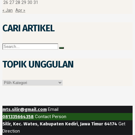
26
27
28
29
30
31
« Jan
Apr »
CARI ARTIKEL
TOPIK UNGGULAN
Topik
Unggulan
mts.silir@gmail.com
Email
081335664358
Contact Person
Silir, Kec. Wates, Kabupaten Kediri, Jawa Timur 64174
Get
Direction