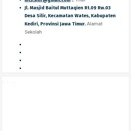
Jl. Masjid Baitul Muttaqien Rt.09 Rw.03
Desa Silir, Kecamatan Wates, Kabupaten
Alamat
Kediri, Provinsi Jawa Timur.
Sekolah
Blog
Home
Blog
2019
Agustus
What are the tips to develop a user
friendly web application