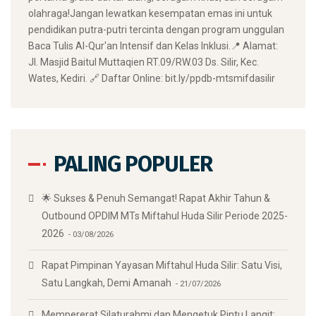
olahraga! ​Jangan lewatkan kesempatan emas ini untuk
pendidikan putra-putri tercinta dengan program unggulan
Baca Tulis Al-Qur'an Intensif dan Kelas Inklusi. ​📍 Alamat:
Jl. Masjid Baitul Muttaqien RT.09/RW.03 Ds. Silir, Kec.
Wates, Kediri. 🔗 Daftar Online: bit.ly/ppdb-mtsmifdasilir
PALING POPULER
🌟 Sukses & Penuh Semangat! Rapat Akhir Tahun &
Outbound OPDIM MTs Miftahul Huda Silir Periode 2025-
2026
03/08/2026
Rapat Pimpinan Yayasan Miftahul Huda Silir: Satu Visi,
Satu Langkah, Demi Amanah
21/07/2026
Mempererat Silaturahmi dan Mengetuk Pintu Langit: