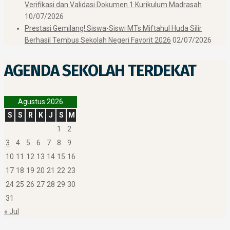
Verifikasi dan Validasi Dokumen 1 Kurikulum Madrasah
10/07/2026
Prestasi Gemilang! Siswa-Siswi MTs Miftahul Huda Silir
Berhasil Tembus Sekolah Negeri Favorit 2026
02/07/2026
AGENDA SEKOLAH TERDEKAT
Agustus 2026
S
S
R
K
J
S
M
1
2
3
4
5
6
7
8
9
10
11
12
13
14
15
16
17
18
19
20
21
22
23
24
25
26
27
28
29
30
31
« Jul