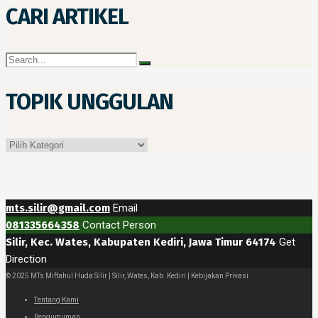
CARI ARTIKEL
TOPIK UNGGULAN
Topik
Unggulan
mts.silir@gmail.com
Email
081335664358
Contact Person
Silir, Kec. Wates, Kabupaten Kediri, Jawa Timur 64174
Get
Direction
© 2025 MTs Miftahul Huda Silir | Silir, Wates, Kab. Kediri | Kebijakan Privasi
Tentang Kami
Pengumuman