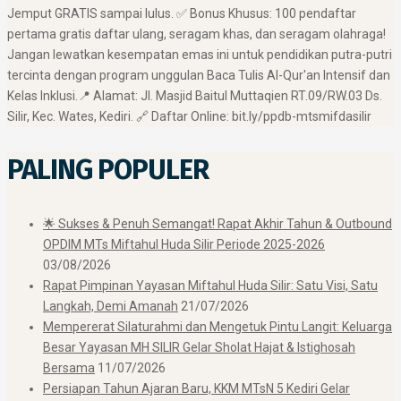
Jemput GRATIS sampai lulus. ✅ Bonus Khusus: 100 pendaftar
pertama gratis daftar ulang, seragam khas, dan seragam olahraga! ​
Jangan lewatkan kesempatan emas ini untuk pendidikan putra-putri
tercinta dengan program unggulan Baca Tulis Al-Qur'an Intensif dan
Kelas Inklusi. ​📍 Alamat: Jl. Masjid Baitul Muttaqien RT.09/RW.03 Ds.
Silir, Kec. Wates, Kediri. 🔗 Daftar Online: bit.ly/ppdb-mtsmifdasilir
PALING POPULER
🌟 Sukses & Penuh Semangat! Rapat Akhir Tahun & Outbound
OPDIM MTs Miftahul Huda Silir Periode 2025-2026
03/08/2026
Rapat Pimpinan Yayasan Miftahul Huda Silir: Satu Visi, Satu
Langkah, Demi Amanah
21/07/2026
Mempererat Silaturahmi dan Mengetuk Pintu Langit: Keluarga
Besar Yayasan MH SILIR Gelar Sholat Hajat & Istighosah
Bersama
11/07/2026
Persiapan Tahun Ajaran Baru, KKM MTsN 5 Kediri Gelar