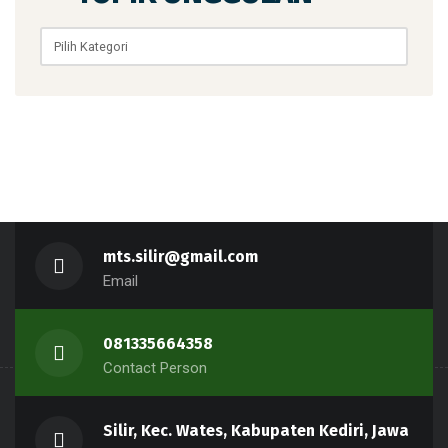
Topik
Unggulan
mts.silir@gmail.com
Email
081335664358
Contact Person
Silir, Kec. Wates, Kabupaten Kediri, Jawa