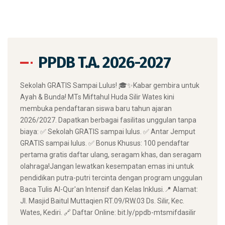
PPDB T.A. 2026-2027
​Sekolah GRATIS Sampai Lulus! 🎓✨ ​Kabar gembira untuk
Ayah & Bunda! MTs Miftahul Huda Silir Wates kini
membuka pendaftaran siswa baru tahun ajaran
2026/2027. Dapatkan berbagai fasilitas unggulan tanpa
biaya: ✅ Sekolah GRATIS sampai lulus. ✅ Antar Jemput
GRATIS sampai lulus. ✅ Bonus Khusus: 100 pendaftar
pertama gratis daftar ulang, seragam khas, dan seragam
olahraga! ​Jangan lewatkan kesempatan emas ini untuk
pendidikan putra-putri tercinta dengan program unggulan
Baca Tulis Al-Qur'an Intensif dan Kelas Inklusi. ​📍 Alamat:
Jl. Masjid Baitul Muttaqien RT.09/RW.03 Ds. Silir, Kec.
Wates, Kediri. 🔗 Daftar Online: bit.ly/ppdb-mtsmifdasilir