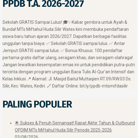
PPDB T.A. 2026-2027
​Sekolah GRATIS Sampai Lulus! 🎓✨ ​Kabar gembira untuk Ayah &
Bunda! MTs Miftahul Huda Silir Wates kini membuka pendaftaran
siswa baru tahun ajaran 2026/2027. Dapatkan berbagai fasilitas
unggulan tanpa biaya: ✅ Sekolah GRATIS sampai lulus. ✅ Antar
Jemput GRATIS sampai lulus. ✅ Bonus Khusus: 100 pendaftar
pertama gratis daftar ulang, seragam khas, dan seragam olahraga! ​
Jangan lewatkan kesempatan emas ini untuk pendidikan putra-putri
tercinta dengan program unggulan Baca Tulis Al-Qur'an Intensif dan
Kelas Inklusi. ​📍 Alamat: Jl. Masjid Baitul Muttaqien RT.09/RW.03 Ds.
Silir, Kec. Wates, Kediri. 🔗 Daftar Online: bit.ly/ppdb-mtsmifdasilir
PALING POPULER
🌟 Sukses & Penuh Semangat! Rapat Akhir Tahun & Outbound
OPDIM MTs Miftahul Huda Silir Periode 2025-2026
03/08/2026