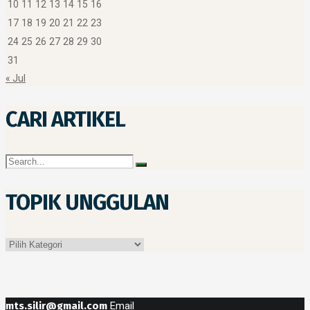
10
11
12
13
14
15
16
17
18
19
20
21
22
23
24
25
26
27
28
29
30
31
« Jul
CARI ARTIKEL
TOPIK UNGGULAN
Topik
Unggulan
mts.silir@gmail.com
Email