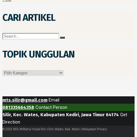
CARI ARTIKEL
TOPIK UNGGULAN
Topik
Unggulan
mts.silir@gmail.com
Email
081335664358
Contact Person
Silir, Kec. Wates, Kabupaten Kediri, Jawa Timur 64174
Get
Direction
© 2025 MTs Miftahul Huda Silir | Silir, Wates, Kab. Kediri | Kebijakan Privasi