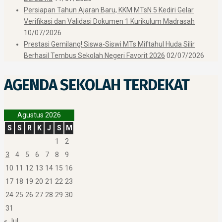
Persiapan Tahun Ajaran Baru, KKM MTsN 5 Kediri Gelar
Verifikasi dan Validasi Dokumen 1 Kurikulum Madrasah
10/07/2026
Prestasi Gemilang! Siswa-Siswi MTs Miftahul Huda Silir
Berhasil Tembus Sekolah Negeri Favorit 2026
02/07/2026
AGENDA SEKOLAH TERDEKAT
Agustus 2026
S
S
R
K
J
S
M
1
2
3
4
5
6
7
8
9
10
11
12
13
14
15
16
17
18
19
20
21
22
23
24
25
26
27
28
29
30
31
« Jul