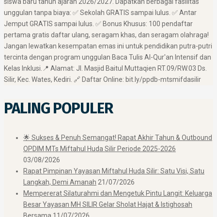
siswa baru tahun ajaran 2026/2027. Dapatkan berbagai fasilitas
unggulan tanpa biaya: ✅ Sekolah GRATIS sampai lulus. ✅ Antar
Jemput GRATIS sampai lulus. ✅ Bonus Khusus: 100 pendaftar
pertama gratis daftar ulang, seragam khas, dan seragam olahraga! ​
Jangan lewatkan kesempatan emas ini untuk pendidikan putra-putri
tercinta dengan program unggulan Baca Tulis Al-Qur'an Intensif dan
Kelas Inklusi. ​📍 Alamat: Jl. Masjid Baitul Muttaqien RT.09/RW.03 Ds.
Silir, Kec. Wates, Kediri. 🔗 Daftar Online: bit.ly/ppdb-mtsmifdasilir
PALING POPULER
🌟 Sukses & Penuh Semangat! Rapat Akhir Tahun & Outbound
OPDIM MTs Miftahul Huda Silir Periode 2025-2026
03/08/2026
Rapat Pimpinan Yayasan Miftahul Huda Silir: Satu Visi, Satu
Langkah, Demi Amanah
21/07/2026
Mempererat Silaturahmi dan Mengetuk Pintu Langit: Keluarga
Besar Yayasan MH SILIR Gelar Sholat Hajat & Istighosah
Bersama
11/07/2026