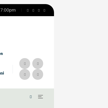
– 7:00pm
en
nsi