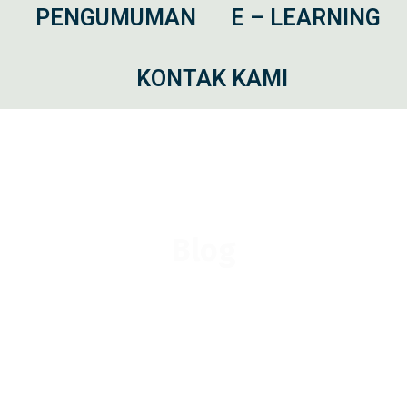
I
PENGUMUMAN
E – LEARNING
KONTAK KAMI
Blog
Home
Blog
2011
Januari
Coklat – Bendera