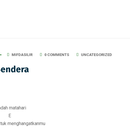
MIFDASILIR
0 COMMENTS
UNCATEGORIZED
Bendera
indah matahari
 E
a tuk menghangatkanmu