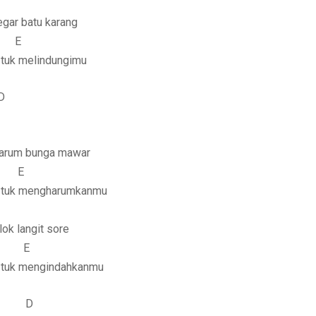
tegar batu karang
E
a tuk melindungimu
D
eharum bunga mawar
E
ba tuk mengharumkanmu
lok langit sore
 E
a tuk mengindahkanmu
A D