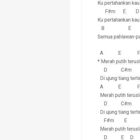
Ku pertahankan ka
F#m E D
Ku pertahankan kau
B E
Semua pahlawan-p
A E F#
* Merah putih terus
D C#m 
Di ujung tiang terti
A E F#
Merah putih terusl
D C#m 
Di ujung tiang terti
F#m E 
Merah putih terusl
D E D