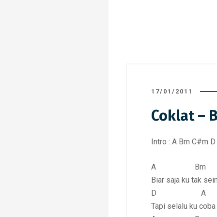
17/01/2011
Coklat – 
Intro : A Bm C#m D
A Bm
Biar saja ku tak se
D A
Tapi selalu ku cob