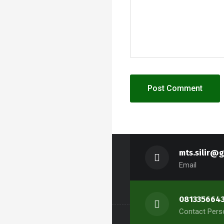
mts.silir@
Email
081335664
Contact Pers