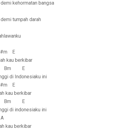
u demi kehormatan bangsa
 demi tumpah darah
ahlawanku
m E
lah kau berkibar
Bm E
nggi di Indonesiaku ini
m E
ah kau berkibar
Bm E
nggi di indonesiaku ini
A
ah kau berkibar