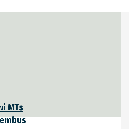
wi MTs
 Tembus