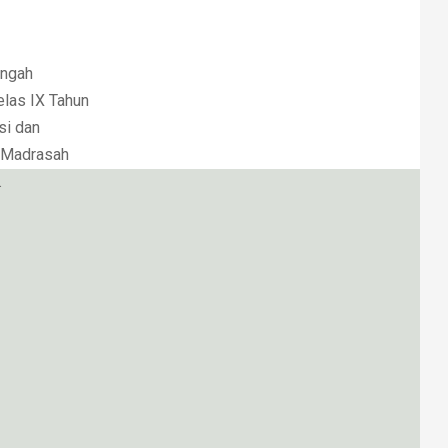
engah
elas IX Tahun
si dan
a Madrasah
.