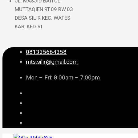
JL. MASJID BAITUL
MUTTAQIEN RT.09 RW.03
DESA SILIR KEC. WATES
KAB. KEDIRI
081335664358
mts.silir@gmail.com
Mon – Fri: 8:00am – 7:00pm