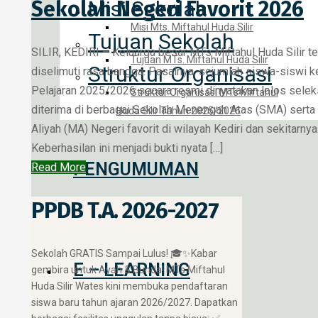
Sekolah Negeri Favorit 2026
Misi Sekolah
Misi Mts. Miftahul Huda Silir
Tujuan Sekolah
SILIR, KEDIRI – Keluarga besar MTs Miftahul Huda Silir t
Tujuan MTs. Miftahul Huda Silir
Struktur Organisasi
diselimuti rasa bangga. Pasalnya, sejumlah siswa-siswi k
Pelajaran 2025/2026 secara resmi dinyatakan lolos selek
Struktur Organisasi MTs Miftahul
diterima di berbagai Sekolah Menengah Atas (SMA) sert
Huda Silir Tahun 2025/2026
Aliyah (MA) Negeri favorit di wilayah Kediri dan sekitarnya
Keberhasilan ini menjadi bukti nyata […]
PENGUMUMAN
Read More
PPDB T.A. 2026-2027
​Sekolah GRATIS Sampai Lulus! 🎓✨ ​Kabar
E – LEARNING
gembira untuk Ayah & Bunda! MTs Miftahul
Huda Silir Wates kini membuka pendaftaran
siswa baru tahun ajaran 2026/2027. Dapatkan