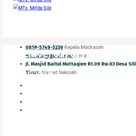
Kepala Madrasah
0819-5749-5239
Archive: 02/07/2026
E-mail
mts.silir@gmail.com
Jl. Masjid Baitul Muttaqien Rt.09 Rw.03 Desa Si
Alamat Sekolah
Timur.
Home
2026
Juli
02