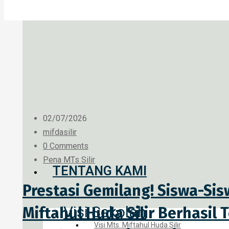
02/07/2026
mifdasilir
0 Comments
Pena MTs Silir
TENTANG KAMI
Prestasi Gemilang! Siswa-Sis
Visi Sekolah
Miftahul Huda Silir Berhasil
Visi Mts. Miftahul Huda Silir