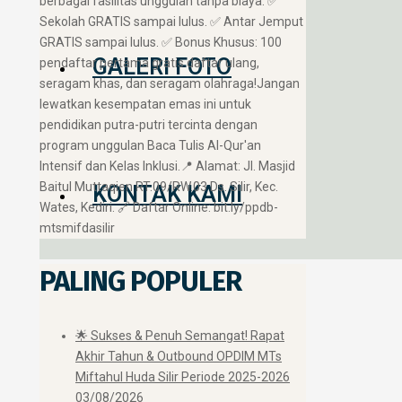
berbagai fasilitas unggulan tanpa biaya: ✅
Sekolah GRATIS sampai lulus. ✅ Antar Jemput
GRATIS sampai lulus. ✅ Bonus Khusus: 100
GALERI FOTO
pendaftar pertama gratis daftar ulang,
seragam khas, dan seragam olahraga! ​Jangan
lewatkan kesempatan emas ini untuk
pendidikan putra-putri tercinta dengan
program unggulan Baca Tulis Al-Qur'an
Intensif dan Kelas Inklusi. ​📍 Alamat: Jl. Masjid
Baitul Muttaqien RT.09/RW.03 Ds. Silir, Kec.
KONTAK KAMI
Wates, Kediri. 🔗 Daftar Online: bit.ly/ppdb-
mtsmifdasilir
PALING POPULER
🌟 Sukses & Penuh Semangat! Rapat
Akhir Tahun & Outbound OPDIM MTs
Miftahul Huda Silir Periode 2025-2026
03/08/2026