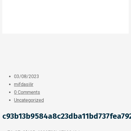
03/08/2023
mifdasilir
0 Comments
Uncategorized
c93b13b9584a8c23dba11bd737fea79