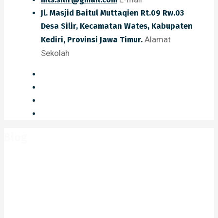
Jl. Masjid Baitul Muttaqien Rt.09 Rw.03
Desa Silir, Kecamatan Wates, Kabupaten
Alamat
Kediri, Provinsi Jawa Timur.
Sekolah
Blog
Home
Blog
2023
Agustus
c93b13b9584a8c23dba11bd737fea792