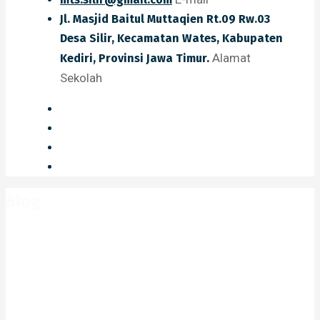
Jl. Masjid Baitul Muttaqien Rt.09 Rw.03
Desa Silir, Kecamatan Wates, Kabupaten
Alamat
Kediri, Provinsi Jawa Timur.
Sekolah
Blog
Home
Blog
2023
April
c93b13b9584a8c23dba11bd737fea792