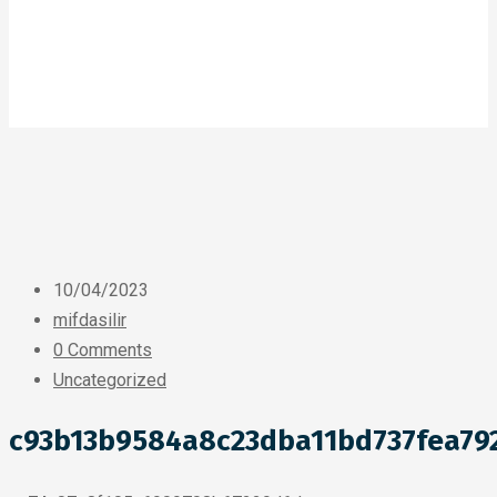
10/04/2023
mifdasilir
0 Comments
Uncategorized
c93b13b9584a8c23dba11bd737fea79