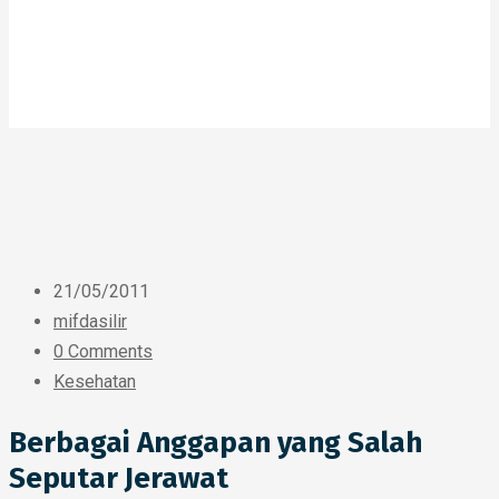
21/05/2011
mifdasilir
0 Comments
Kesehatan
Berbagai Anggapan yang Salah
Seputar Jerawat