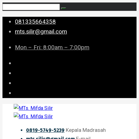
081335664358
mts.silir@gmail.com
Mon – Fri: 8:00am – 7:00pm
Kepala Madrasah
0819-5749-5239
E-mail
mts.silir@gmail.com