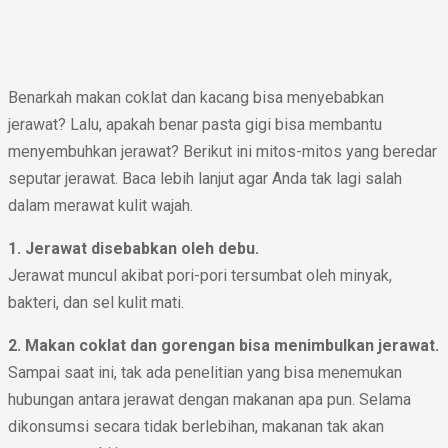
Benarkah makan coklat dan kacang bisa menyebabkan
jerawat? Lalu, apakah benar pasta gigi bisa membantu
menyembuhkan jerawat? Berikut ini mitos-mitos yang beredar
seputar jerawat. Baca lebih lanjut agar Anda tak lagi salah
dalam merawat kulit wajah.
1. Jerawat disebabkan oleh debu.
Jerawat muncul akibat pori-pori tersumbat oleh minyak,
bakteri, dan sel kulit mati.
2. Makan coklat dan gorengan bisa menimbulkan jerawat.
Sampai saat ini, tak ada penelitian yang bisa menemukan
hubungan antara jerawat dengan makanan apa pun. Selama
dikonsumsi secara tidak berlebihan, makanan tak akan