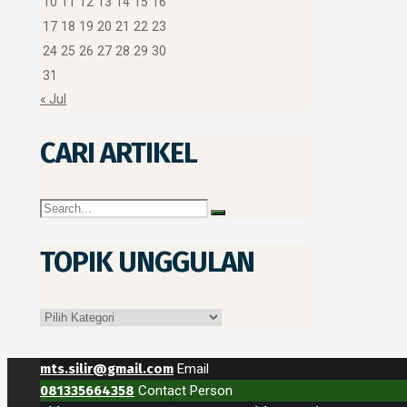
10
11
12
13
14
15
16
17
18
19
20
21
22
23
24
25
26
27
28
29
30
31
« Jul
CARI ARTIKEL
TOPIK UNGGULAN
Topik
Unggulan
mts.silir@gmail.com
Email
081335664358
Contact Person