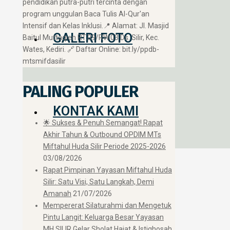
pendidikan putra-putri tercinta dengan
program unggulan Baca Tulis Al-Qur'an
Intensif dan Kelas Inklusi. ​📍 Alamat: Jl. Masjid
GALERI FOTO
Baitul Muttaqien RT.09/RW.03 Ds. Silir, Kec.
Wates, Kediri. 🔗 Daftar Online: bit.ly/ppdb-
mtsmifdasilir
PALING POPULER
KONTAK KAMI
🌟 Sukses & Penuh Semangat! Rapat
Akhir Tahun & Outbound OPDIM MTs
Miftahul Huda Silir Periode 2025-2026
03/08/2026
Rapat Pimpinan Yayasan Miftahul Huda
Silir: Satu Visi, Satu Langkah, Demi
Amanah
21/07/2026
Mempererat Silaturahmi dan Mengetuk
Pintu Langit: Keluarga Besar Yayasan
MH SILIR Gelar Sholat Hajat & Istighosah