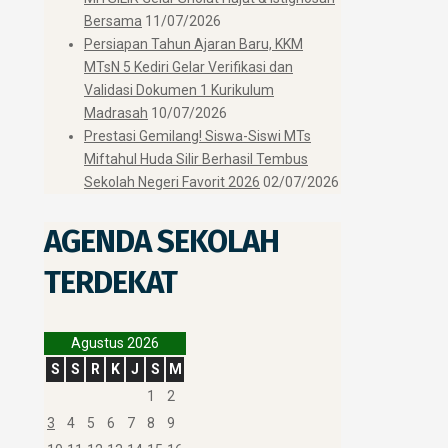
Bersama
11/07/2026
Persiapan Tahun Ajaran Baru, KKM
MTsN 5 Kediri Gelar Verifikasi dan
Validasi Dokumen 1 Kurikulum
Madrasah
10/07/2026
Prestasi Gemilang! Siswa-Siswi MTs
Miftahul Huda Silir Berhasil Tembus
Sekolah Negeri Favorit 2026
02/07/2026
AGENDA SEKOLAH
TERDEKAT
Agustus 2026
S
S
R
K
J
S
M
1
2
3
4
5
6
7
8
9