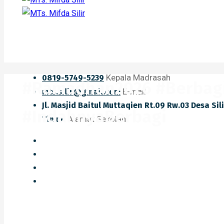
Kepala Madrasah
0819-5749-5239
#Ramadhan2026 #Berbagi
E-mail
mts.silir@gmail.com
Jl. Masjid Baitul Muttaqien Rt.09 Rw.03 Desa Si
#IndahnyaBerbagi
Alamat Sekolah
Timur.
Home
#Ramadhan2026 #BerbagiTakjil#MadrasahPeduli 