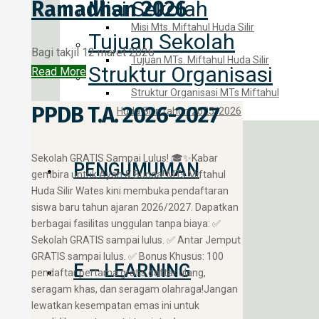
Ramadhan 2026
Misi Sekolah
Misi Mts. Miftahul Huda Silir
Tujuan Sekolah
Bagi takjil 12 maret 2026
Tujuan MTs. Miftahul Huda Silir
Struktur Organisasi
Read More
Struktur Organisasi MTs Miftahul
PPDB T.A. 2026-2027
Huda Silir Tahun 2025/2026
​Sekolah GRATIS Sampai Lulus! 🎓✨ ​Kabar
PENGUMUMAN
gembira untuk Ayah & Bunda! MTs Miftahul
Huda Silir Wates kini membuka pendaftaran
siswa baru tahun ajaran 2026/2027. Dapatkan
berbagai fasilitas unggulan tanpa biaya: ✅
Sekolah GRATIS sampai lulus. ✅ Antar Jemput
GRATIS sampai lulus. ✅ Bonus Khusus: 100
E – LEARNING
pendaftar pertama gratis daftar ulang,
seragam khas, dan seragam olahraga! ​Jangan
lewatkan kesempatan emas ini untuk