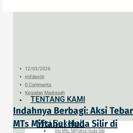
12/03/2026
mifdasilir
0 Comments
Kegiatan Madrasah
TENTANG KAMI
Indahnya Berbagi: Aksi Tebar 
Visi Sekolah
MTs Miftahul Huda Silir di
Visi Mts. Miftahul Huda Silir