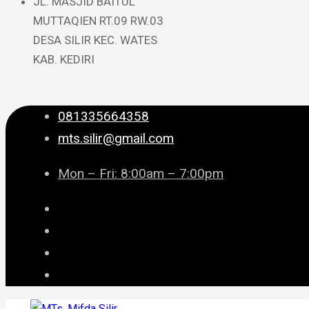
JL. MASJID BAITUL
MUTTAQIEN RT.09 RW.03
DESA SILIR KEC. WATES
KAB. KEDIRI
081335664358
mts.silir@gmail.com
Mon – Fri: 8:00am – 7:00pm