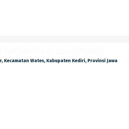
Takjil#MadrasahPeduli
lir, Kecamatan Wates, Kabupaten Kediri, Provinsi Jawa
#IndahnyaBerbagi