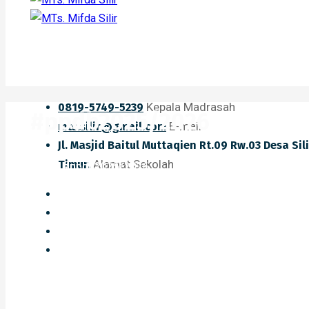
Kepala Madrasah
0819-5749-5239
#ppdb2025/2026
E-mail
mts.silir@gmail.com
Jl. Masjid Baitul Muttaqien Rt.09 Rw.03 Desa Si
Alamat Sekolah
Timur.
Home
#ppdb2025/2026