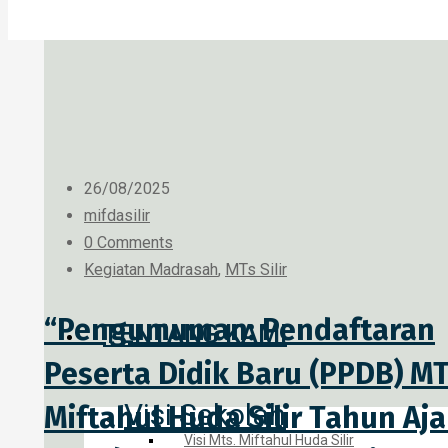
26/08/2025
mifdasilir
0 Comments
Kegiatan Madrasah
,
MTs Silir
“Pengumuman: Pendaftaran
TENTANG KAMI
Peserta Didik Baru (PPDB) M
Visi Sekolah
Miftahul Huda Silir Tahun Aj
Visi Mts. Miftahul Huda Silir