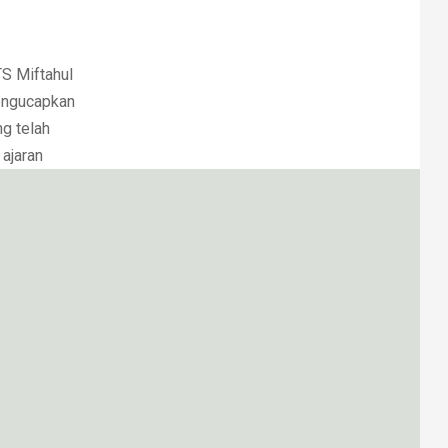
S Miftahul
mengucapkan
ng telah
 ajaran