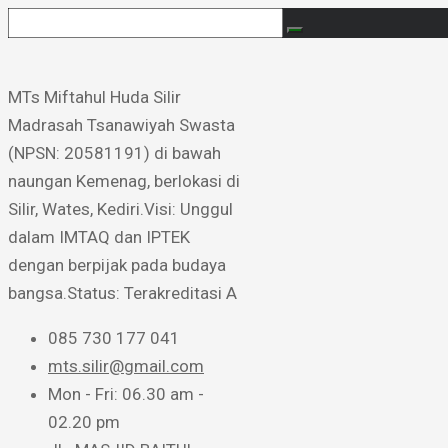
MTs Miftahul Huda Silir ​
Madrasah Tsanawiyah Swasta
(NPSN: 20581191) di bawah
naungan Kemenag, berlokasi di
Silir, Wates, Kediri. ​Visi: Unggul
dalam IMTAQ dan IPTEK
dengan berpijak pada budaya
bangsa. ​Status: Terakreditasi A
085 730 177 041
mts.silir@gmail.com
Mon - Fri: 06.30 am -
02.20 pm