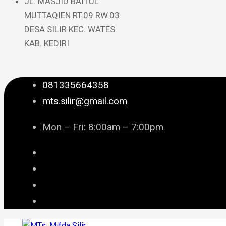
JL. MASJID BAITUL
MUTTAQIEN RT.09 RW.03
DESA SILIR KEC. WATES
KAB. KEDIRI
081335664358
mts.silir@gmail.com
Mon – Fri: 8:00am – 7:00pm