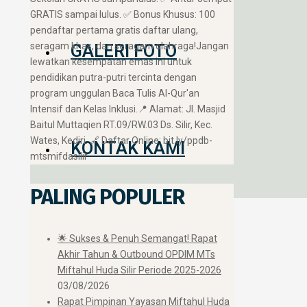
GRATIS sampai lulus. ✅ Bonus Khusus: 100
pendaftar pertama gratis daftar ulang,
seragam khas, dan seragam olahraga! ​Jangan
GALERI FOTO
lewatkan kesempatan emas ini untuk
pendidikan putra-putri tercinta dengan
program unggulan Baca Tulis Al-Qur'an
Intensif dan Kelas Inklusi. ​📍 Alamat: Jl. Masjid
Baitul Muttaqien RT.09/RW.03 Ds. Silir, Kec.
Wates, Kediri. 🔗 Daftar Online: bit.ly/ppdb-
KONTAK KAMI
mtsmifdasilir
PALING POPULER
🌟 Sukses & Penuh Semangat! Rapat
Akhir Tahun & Outbound OPDIM MTs
Miftahul Huda Silir Periode 2025-2026
03/08/2026
Rapat Pimpinan Yayasan Miftahul Huda