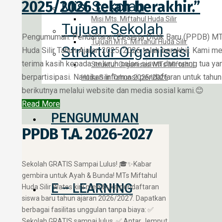
Misi Sekolah
2025/2026 telah berakhir.”
Misi Mts. Miftahul Huda Silir
Tujuan Sekolah
Pengumuman: Pendaftaran Peserta Didik Baru (PPDB) MT
Tujuan MTs. Miftahul Huda Silir
Struktur Organisasi
Huda Silir Tahun Ajaran 2025/2026 telah berakhir. Kami 
terima kasih kepada seluruh calon siswa dan orang tua ya
Struktur Organisasi MTs Miftahul
berpartisipasi. Nantikan informasi pendaftaran untuk tahun
Huda Silir Tahun 2025/2026
berikutnya melalui website dan media sosial kami.😊
Read More
PENGUMUMAN
PPDB T.A. 2026-2027
​Sekolah GRATIS Sampai Lulus! 🎓✨ ​Kabar
gembira untuk Ayah & Bunda! MTs Miftahul
E – LEARNING
Huda Silir Wates kini membuka pendaftaran
siswa baru tahun ajaran 2026/2027. Dapatkan
berbagai fasilitas unggulan tanpa biaya: ✅
Sekolah GRATIS sampai lulus. ✅ Antar Jemput