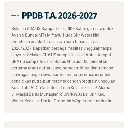
PPDB T.A. 2026-2027
​Sekolah GRATIS Sampai Lulus! 🎓✨ ​Kabar gembira untuk
Ayah & Bunda! MTs Miftahul Huda Silir Wates kini
membuka pendaftaran siswa baru tahun ajaran
2026/2027. Dapatkan berbagai fasilitas unggulan tanpa
biaya: ✅ Sekolah GRATIS sampai lulus. ✅ Antar Jemput
GRATIS sampai lulus. ✅ Bonus Khusus: 100 pendaftar
pertama gratis daftar ulang, seragam khas, dan seragam
olahraga! ​Jangan lewatkan kesempatan emas ini untuk
pendidikan putra-putri tercinta dengan program unggulan
Baca Tulis Al-Qur'an Intensif dan Kelas Inklusi. ​📍 Alamat:
Jl. Masjid Baitul Muttaqien RT.09/RW.03 Ds. Silir, Kec.
Wates, Kediri. 🔗 Daftar Online: bit.ly/ppdb-mtsmifdasilir