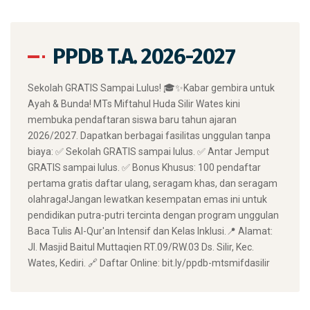
PPDB T.A. 2026-2027
​Sekolah GRATIS Sampai Lulus! 🎓✨ ​Kabar gembira untuk
Ayah & Bunda! MTs Miftahul Huda Silir Wates kini
membuka pendaftaran siswa baru tahun ajaran
2026/2027. Dapatkan berbagai fasilitas unggulan tanpa
biaya: ✅ Sekolah GRATIS sampai lulus. ✅ Antar Jemput
GRATIS sampai lulus. ✅ Bonus Khusus: 100 pendaftar
pertama gratis daftar ulang, seragam khas, dan seragam
olahraga! ​Jangan lewatkan kesempatan emas ini untuk
pendidikan putra-putri tercinta dengan program unggulan
Baca Tulis Al-Qur'an Intensif dan Kelas Inklusi. ​📍 Alamat:
Jl. Masjid Baitul Muttaqien RT.09/RW.03 Ds. Silir, Kec.
Wates, Kediri. 🔗 Daftar Online: bit.ly/ppdb-mtsmifdasilir