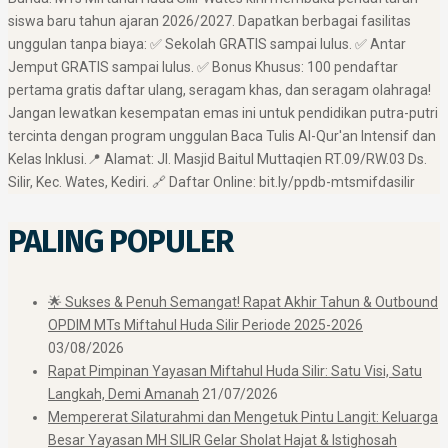
siswa baru tahun ajaran 2026/2027. Dapatkan berbagai fasilitas
unggulan tanpa biaya: ✅ Sekolah GRATIS sampai lulus. ✅ Antar
Jemput GRATIS sampai lulus. ✅ Bonus Khusus: 100 pendaftar
pertama gratis daftar ulang, seragam khas, dan seragam olahraga! ​
Jangan lewatkan kesempatan emas ini untuk pendidikan putra-putri
tercinta dengan program unggulan Baca Tulis Al-Qur'an Intensif dan
Kelas Inklusi. ​📍 Alamat: Jl. Masjid Baitul Muttaqien RT.09/RW.03 Ds.
Silir, Kec. Wates, Kediri. 🔗 Daftar Online: bit.ly/ppdb-mtsmifdasilir
PALING POPULER
🌟 Sukses & Penuh Semangat! Rapat Akhir Tahun & Outbound
OPDIM MTs Miftahul Huda Silir Periode 2025-2026
03/08/2026
Rapat Pimpinan Yayasan Miftahul Huda Silir: Satu Visi, Satu
Langkah, Demi Amanah
21/07/2026
Mempererat Silaturahmi dan Mengetuk Pintu Langit: Keluarga
Besar Yayasan MH SILIR Gelar Sholat Hajat & Istighosah