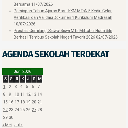
Bersama
11/07/2026
Persiapan Tahun Ajaran Baru, KKM MTsN 5 Kediri Gelar
Verifikasi dan Validasi Dokumen 1 Kurikulum Madrasah
10/07/2026
Prestasi Gemilang! Siswa-Siswi MTs Miftahul Huda Silir
Berhasil Tembus Sekolah Negeri Favorit 2026
02/07/2026
AGENDA SEKOLAH TERDEKAT
Juni 2026
S
S
R
K
J
S
M
1
2
3
4
5
6
7
8
9
10
11
12
13
14
15
16
17
18
19
20
21
22
23
24
25
26
27
28
29
30
« Mei
Jul »