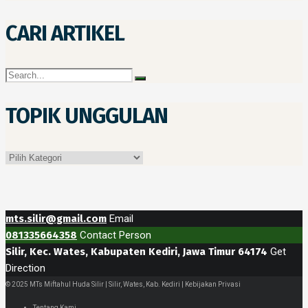
CARI ARTIKEL
TOPIK UNGGULAN
Topik
Unggulan
mts.silir@gmail.com
Email
081335664358
Contact Person
Silir, Kec. Wates, Kabupaten Kediri, Jawa Timur 64174
Get
Direction
© 2025 MTs Miftahul Huda Silir | Silir, Wates, Kab. Kediri | Kebijakan Privasi
Tentang Kami