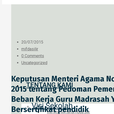
20/07/2015
mifdasilir
0 Comments
Uncategorized
Keputusan Menteri Agama No
TENTANG KAMI
2015 tentang Pedoman Pem
Beban Kerja Guru Madrasah 
Visi Sekolah
Bersertifikat pendidik
Visi Mts. Miftahul Huda Silir