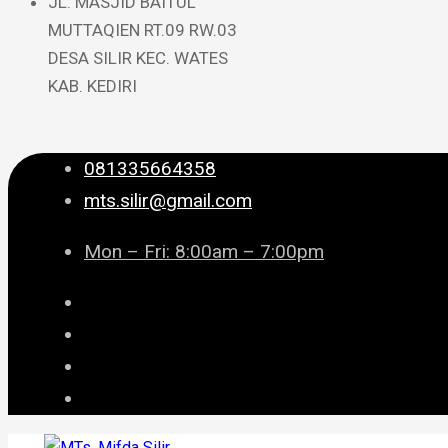
JL. MASJID BAITUL
MUTTAQIEN RT.09 RW.03
DESA SILIR KEC. WATES
KAB. KEDIRI
081335664358
mts.silir@gmail.com
Mon – Fri: 8:00am – 7:00pm