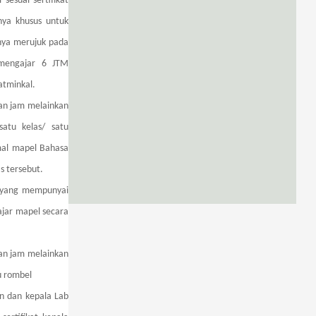
sesuai sertifikat
nya khusus untuk
nya merujuk pada
 mengajar 6 JTM
atminkal.
gan jam melainkan
atu kelas/ satu
mal mapel Bahasa
s tersebut.
 yang mempunyai
ajar mapel secara
gan jam melainkan
u rombel
n dan kepala Lab