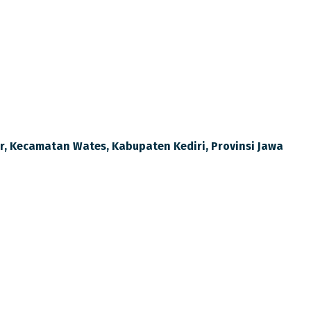
015 tentang Pedoman Pemenuhan Beban Kerja Guru
lir, Kecamatan Wates, Kabupaten Kediri, Provinsi Jawa