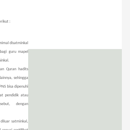
rikut :
nimal disatminkal
bagi guru mapel
inkal.
dan Quran hadits
ainnya, sehingga
NS bisa dipenuhi
kat pendidik atau
sebut, dengan
iluar satminkal,