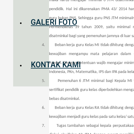
maka harus mengajar minimal 6 JTM disatminkal 
pendidik. Hal ini dikarenakan PMA 43/ 2014 ha
guru bukan PNS. Sehingga guru PNS JTM minimal
GALERI FOTO
Permendiknas 39 tahun 2009, yaitu minimal
disatminkal bagi yang pemenuhan jamnya di luar s
4.
Beban kerja guru Kelas MI tidak dihitung den
kewajiban mengampu mata pelajaran dalam s
KONTAK KAMI
rombel. Dengan ketentuan wajib mengajar mini
Indonesia, PKn, Matematika, IPS dan IPA pada kela
5.
Pemenuhan 6 JTM minimal bagi Kepala MI
sertifikat pendidik guru kelas diperbolehkan meng
bebas disatminkal.
6.
Beban kerja guru Kelas RA tidak dihitung den
kewajiban menjadi guru kelas pada satu kelas/ sat
7.
Tugas tambahan sebagai kepala perpustakaa