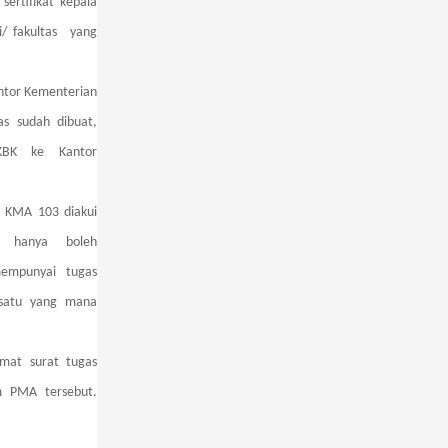
sertifikat kepala
i/ fakultas yang
ntor Kementerian
as sudah dibuat,
KBK ke Kantor
 KMA 103 diakui
u hanya boleh
empunyai tugas
h satu yang mana
mat surat tugas
m PMA tersebut.