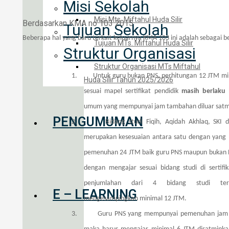
Misi Sekolah
Misi Mts. Miftahul Huda Silir
Berdasarkan KMA no 103 2015
Tujuan Sekolah
Beberapa hal yang baru terkait keluarnya KMA 103 ini adalah sebagai be
Tujuan MTs. Miftahul Huda Silir
Struktur Organisasi
Struktur Organisasi MTs Miftahul
1.
Untuk guru bukan PNS, perhitungan 12 JTM mi
Huda Silir Tahun 2025/2026
sesuai mapel sertifikat pendidik
masih berlaku
umum yang mempunyai jam tambahan diluar satm
PENGUMUMAN
2.
Bidang studi Fiqih, Aqidah Akhlaq, SKI 
merupakan kesesuaian antara satu dengan yang l
pemenuhan 24 JTM baik guru PNS maupun bukan P
dengan mengajar sesuai bidang studi di sertifi
penjumlahan dari 4 bidang studi ter
E – LEARNING
mengesampingkan minimal 12 JTM.
3.
Guru PNS yang mempunyai pemenuhan jam d