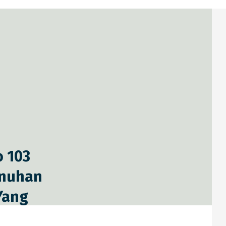
 103
enuhan
Yang