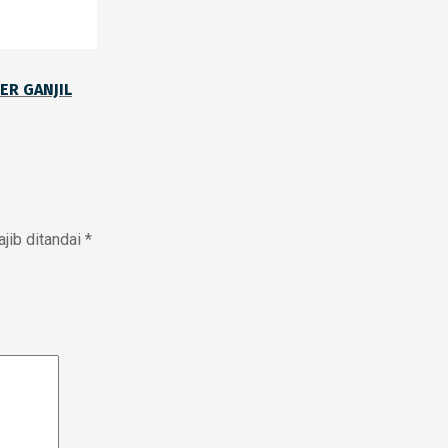
R GANJIL
jib ditandai
*