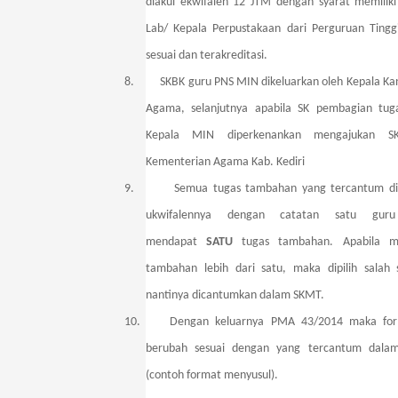
diakui ekwifalen 12 JTM dengan syarat memiliki 
Lab/ Kepala Perpustakaan dari Perguruan Tingg
sesuai dan terakreditasi.
8.
SKBK guru PNS MIN dikeluarkan oleh Kepala Ka
Agama, selanjutnya apabila SK pembagian tug
Kepala MIN diperkenankan mengajukan S
Kementerian Agama Kab. Kediri
9.
Semua tugas tambahan yang tercantum di
ukwifalennya dengan catatan satu gur
mendapat
SATU
tugas tambahan. Apabila m
tambahan lebih dari satu, maka dipilih sala
nantinya dicantumkan dalam SKMT.
10.
Dengan keluarnya PMA 43/2014 maka for
berubah sesuai dengan yang tercantum dala
(contoh format menyusul).