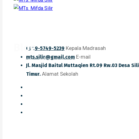
Blog
Kepala Madrasah
0819-5749-5239
E-mail
mts.silir@gmail.com
Home
Blog
2015
Juli
Keputusan Menteri Agama No 103 2
Jl. Masjid Baitul Muttaqien Rt.09 Rw.03 Desa Si
Madrasah Yang Bersertifikat pendidik
Alamat Sekolah
Timur.