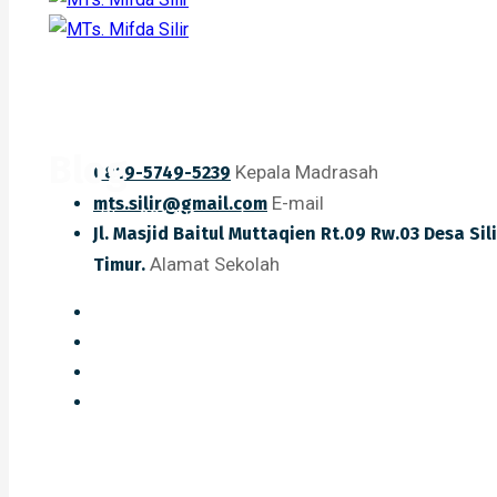
Blog
Kepala Madrasah
0819-5749-5239
E-mail
mts.silir@gmail.com
Home
Blog
2014
Desember
Kabar Gembira, Tuprof Guru 
Jl. Masjid Baitul Muttaqien Rt.09 Rw.03 Desa Si
Alamat Sekolah
Timur.