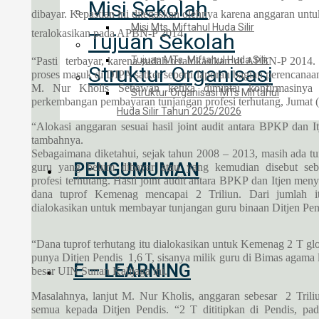
Misi Sekolah
dibayar. Kepastian ini ditegaskan olehnya karena anggaran untu
Misi Mts. Miftahul Huda Silir
teralokasikan pada APBN-P 2014.
Tujuan Sekolah
Tujuan MTs. Miftahul Huda Silir
“Pasti terbayar, karena sudah teralokasikan di APBN-P 2014
Struktur Organisasi
proses masuk di DIPA satker seperti laporan bagian perencanaan
M. Nur Kholis Setiawan ketika dimintai konfirmasinya t
Struktur Organisasi MTs Miftahul
perkembangan pembayaran tunjangan profesi terhutang, Jumat 
Huda Silir Tahun 2025/2026
“Alokasi anggaran sesuai hasil joint audit antara BPKP dan 
tambahnya.
Sebagaimana diketahui, sejak tahun 2008 – 2013, masih ada tu
PENGUMUMAN
guru yang belum dibayar atau yang kemudian disebut seb
profesi terhutang. Hasil joint audit antara BPKP dan Itjen me
dana tuprof Kemenag mencapai 2 Triliun. Dari jumlah it
dialokasikan untuk membayar tunjangan guru binaan Ditjen Pen
“Dana tuprof terhutang itu dialokasikan untuk Kemenag 2 T g
punya Ditjen Pendis 1,6 T, sisanya milik guru di Bimas agama l
E – LEARNING
besar UIN Sunan Kalijaga ini.
Masalahnya, lanjut M. Nur Kholis, anggaran sebesar 2 Triliun
semua kepada Ditjen Pendis. “2 T dititipkan di Pendis, pad