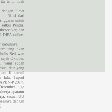
tu tentu tidak
 dengan Jumat
otifikasi dari
Anggaran untuk
 satker Pendis.
ker-satker, dan
d DIPA online-
,” imbuhnya.
erhutang akan
holis Setiawan
 sejak Oktober.
M, yang sudah
esuai data yang
para Kakanwil
 lalu. Tuprof
i APBN-P 2014.
 Desember juga
inerja aparatur
rja, sesuai UU
osesnya dengan
)