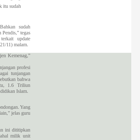
k itu sudah
. Bahkan sudah
 Pendis,” tegas
erkait update
(21/11) malam.
Itjen Kemenag,”
njangan profesi
agai tunjangan
nyebutkan bahwa
u, 1.6 Triliun
didikan Islam.
londongan. Yang
ain,” jelas guru
 ini dititipkan
ahal milik unit