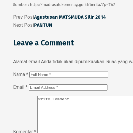
Sumber : http://madrasah.kemenag.go.id/berita/?p=762
Prev Post
Agustusan MATSMUDA Silir 2014
Next Post
PANTUN
Leave a Comment
Alamat email Anda tidak akan dipublikasikan.
Ruas yang wa
Nama
*
Email
*
Komentar
*