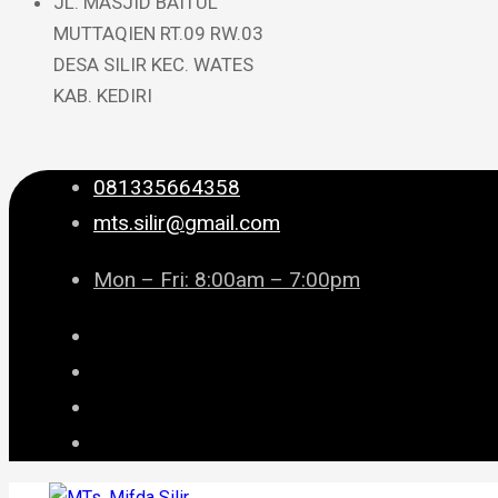
JL. MASJID BAITUL
MUTTAQIEN RT.09 RW.03
DESA SILIR KEC. WATES
KAB. KEDIRI
081335664358
mts.silir@gmail.com
Mon – Fri: 8:00am – 7:00pm