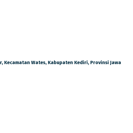
Terhutang Segera Dibayar
lir, Kecamatan Wates, Kabupaten Kediri, Provinsi Jawa