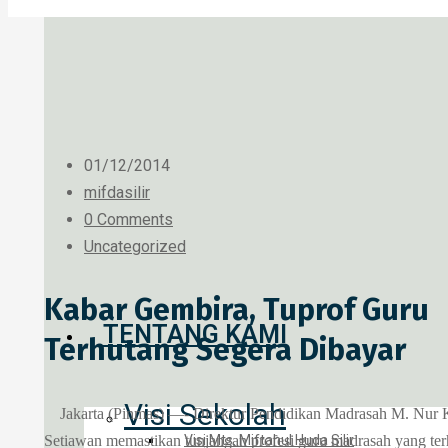
01/12/2014
mifdasilir
0 Comments
Uncategorized
Kabar Gembira, Tuprof Guru
TENTANG KAMI
Terhutang Segera Dibayar
Visi Sekolah
Jakarta (Pinmas) —- Direktur Pendidikan Madrasah M. Nur 
Setiawan memastikan tunjangan profesi guru madrasah yang ter
Visi Mts. Miftahul Huda Silir