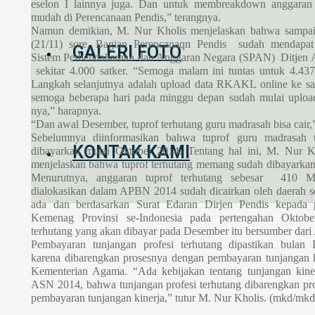
eselon I lainnya juga. Dan untuk membreakdown anggaran i
mudah di Perencanaan Pendis,” terangnya.
Namun demikian, M. Nur Kholis menjelaskan bahwa sampai
(21/11) sore, Bagian Perencanaqn Pendis sudah mendapat n
GALERI FOTO
Sistem Perbendaharaan dan Anggaran Negara (SPAN) Ditjen 
sekitar 4.000 satker. “Semoga malam ini tuntas untuk 4.437
Langkah selanjutnya adalah upload data RKAKL online ke sat
semoga beberapa hari pada minggu depan sudah mulai uploa
nya,” harapnya.
“Dan awal Desember, tuprof terhutang guru madrasah bisa cair
Sebelumnya diinformasikan bahwa tuprof guru madrasah t
KONTAK KAMI
dibayarkan mulai Oktober 2014. Tentang hal ini, M. Nur K
menjelaskan bahwa tuprof terhutang memang sudah dibayarkan
Menurutnya, anggaran tuprof terhutang sebesar 410 
dialokasikan dalam APBN 2014 sudah dicairkan oleh daerah s
ada dan berdasarkan Surat Edaran Dirjen Pendis kepada 
Kemenag Provinsi se-Indonesia pada pertengahan Oktober
terhutang yang akan dibayar pada Desember itu bersumber dar
Pembayaran tunjangan profesi terhutang dipastikan bulan
karena dibarengkan prosesnya dengan pembayaran tunjangan k
Kementerian Agama. “Ada kebijakan tentang tunjangan kine
ASN 2014, bahwa tunjangan profesi terhutang dibarengkan pr
pembayaran tunjangan kinerja,” tutur M. Nur Kholis. (mkd/mkd