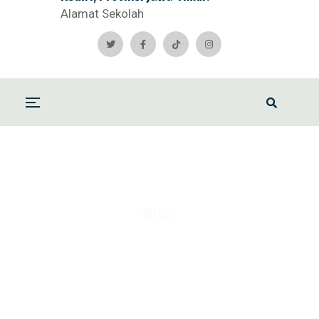
Alamat Sekolah
Blog
Home
Blog
2012
Mei
INFO PENDAFTARAN
PESERTA DIDIK BARU (PPDB) SMP/MTs 2012/2013