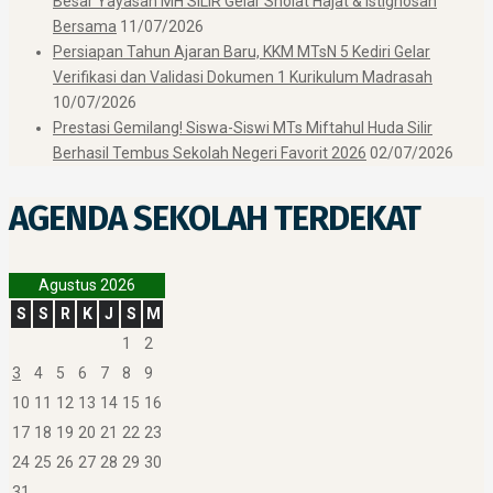
Besar Yayasan MH SILIR Gelar Sholat Hajat & Istighosah
Bersama
11/07/2026
Persiapan Tahun Ajaran Baru, KKM MTsN 5 Kediri Gelar
Verifikasi dan Validasi Dokumen 1 Kurikulum Madrasah
10/07/2026
Prestasi Gemilang! Siswa-Siswi MTs Miftahul Huda Silir
Berhasil Tembus Sekolah Negeri Favorit 2026
02/07/2026
AGENDA SEKOLAH TERDEKAT
Agustus 2026
S
S
R
K
J
S
M
1
2
3
4
5
6
7
8
9
10
11
12
13
14
15
16
17
18
19
20
21
22
23
24
25
26
27
28
29
30
31