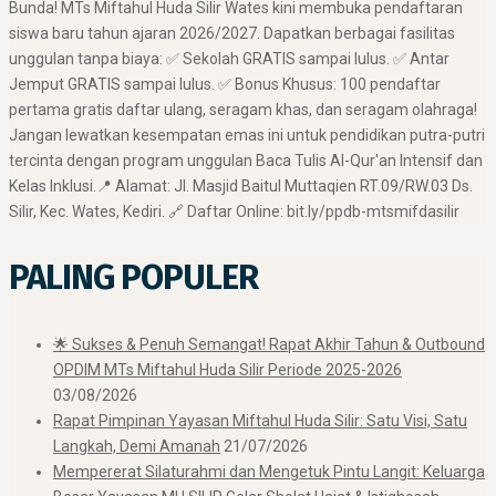
Bunda! MTs Miftahul Huda Silir Wates kini membuka pendaftaran
siswa baru tahun ajaran 2026/2027. Dapatkan berbagai fasilitas
unggulan tanpa biaya: ✅ Sekolah GRATIS sampai lulus. ✅ Antar
Jemput GRATIS sampai lulus. ✅ Bonus Khusus: 100 pendaftar
pertama gratis daftar ulang, seragam khas, dan seragam olahraga! ​
Jangan lewatkan kesempatan emas ini untuk pendidikan putra-putri
tercinta dengan program unggulan Baca Tulis Al-Qur'an Intensif dan
Kelas Inklusi. ​📍 Alamat: Jl. Masjid Baitul Muttaqien RT.09/RW.03 Ds.
Silir, Kec. Wates, Kediri. 🔗 Daftar Online: bit.ly/ppdb-mtsmifdasilir
PALING POPULER
🌟 Sukses & Penuh Semangat! Rapat Akhir Tahun & Outbound
OPDIM MTs Miftahul Huda Silir Periode 2025-2026
03/08/2026
Rapat Pimpinan Yayasan Miftahul Huda Silir: Satu Visi, Satu
Langkah, Demi Amanah
21/07/2026
Mempererat Silaturahmi dan Mengetuk Pintu Langit: Keluarga