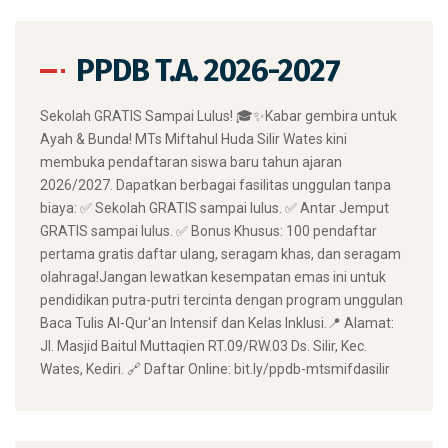
PPDB T.A. 2026-2027
​Sekolah GRATIS Sampai Lulus! 🎓✨ ​Kabar gembira untuk
Ayah & Bunda! MTs Miftahul Huda Silir Wates kini
membuka pendaftaran siswa baru tahun ajaran
2026/2027. Dapatkan berbagai fasilitas unggulan tanpa
biaya: ✅ Sekolah GRATIS sampai lulus. ✅ Antar Jemput
GRATIS sampai lulus. ✅ Bonus Khusus: 100 pendaftar
pertama gratis daftar ulang, seragam khas, dan seragam
olahraga! ​Jangan lewatkan kesempatan emas ini untuk
pendidikan putra-putri tercinta dengan program unggulan
Baca Tulis Al-Qur'an Intensif dan Kelas Inklusi. ​📍 Alamat:
Jl. Masjid Baitul Muttaqien RT.09/RW.03 Ds. Silir, Kec.
Wates, Kediri. 🔗 Daftar Online: bit.ly/ppdb-mtsmifdasilir