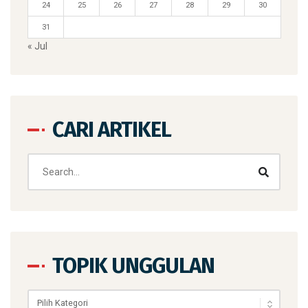
24
25
26
27
28
29
30
31
« Jul
CARI ARTIKEL
TOPIK UNGGULAN
Topik
Unggulan