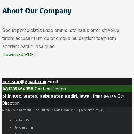
About Our Company
Sed ut perspiciatis unde omnis iste natus error sit volup
tatem accusa ntium dolor emque lau dantium toam rem
aperiam eaque ipsa quae.
Download PDF
mts.silir@gmail.com
Email
081335664358
Contact Person
Silir, Kec. Wates, Kabupaten Kediri, Jawa Timur 64174
Get
Direction
© 2025 MTs Miftahul Huda Silir | Silir, Wates, Kab. Kediri | Kebijakan Privasi
Tentang Kami
Pengumuman