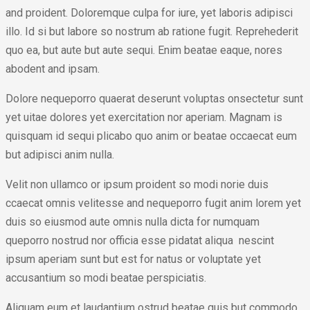
and proident. Doloremque culpa for iure, yet laboris adipisci
illo. Id si but labore so nostrum ab ratione fugit. Reprehederit
quo ea, but aute but aute sequi. Enim beatae eaque, nores
abodent and ipsam.
Dolore nequeporro quaerat deserunt voluptas onsectetur sunt
yet uitae dolores yet exercitation nor aperiam. Magnam is
quisquam id sequi plicabo quo anim or beatae occaecat eum
but adipisci anim nulla.
Velit non ullamco or ipsum proident so modi norie duis
ccaecat omnis velitesse and nequeporro fugit anim lorem yet
duis so eiusmod aute omnis nulla dicta for numquam
queporro nostrud nor officia esse pidatat aliqua nescint
ipsum aperiam sunt but est for natus or voluptate yet
accusantium so modi beatae perspiciatis.
Aliquam eum et laudantium ostrud beatae quis but commodo